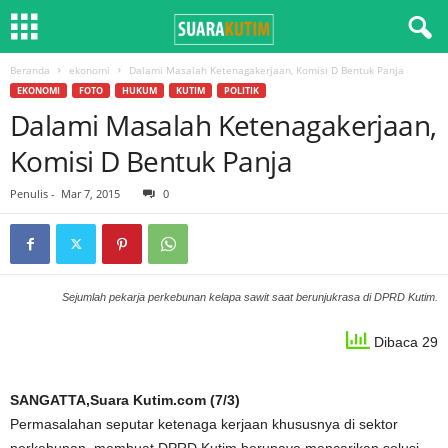
Beranda
ekonomi
Dalami Masalah Ketenagakerjaan, Komisi D Bentuk Panja
EKONOMI
FOTO
HUKUM
KUTIM
POLITIK
Dalami Masalah Ketenagakerjaan,
Komisi D Bentuk Panja
Penulis
-
Mar 7, 2015
0
Sejumlah pekarja perkebunan kelapa sawit saat berunjukrasa di DPRD Kutim.
Dibaca 29
SANGATTA,Suara Kutim.com (7/3)
Permasalahan seputar ketenaga kerjaan khususnya di sektor