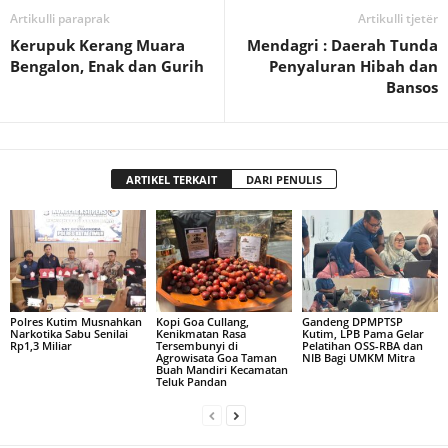
Artikulli paraprak
Artikulli tjetër
Kerupuk Kerang Muara
Mendagri : Daerah Tunda
Bengalon, Enak dan Gurih
Penyaluran Hibah dan
Bansos
ARTIKEL TERKAIT
DARI PENULIS
Polres Kutim Musnahkan
Kopi Goa Cullang,
Gandeng DPMPTSP
Narkotika Sabu Senilai
Kenikmatan Rasa
Kutim, LPB Pama Gelar
Rp1,3 Miliar
Tersembunyi di
Pelatihan OSS-RBA dan
Agrowisata Goa Taman
NIB Bagi UMKM Mitra
Buah Mandiri Kecamatan
Teluk Pandan