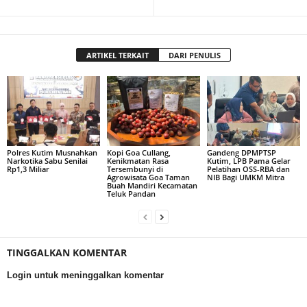
ARTIKEL TERKAIT
DARI PENULIS
Polres Kutim Musnahkan
Kopi Goa Cullang,
Gandeng DPMPTSP
Narkotika Sabu Senilai
Kenikmatan Rasa
Kutim, LPB Pama Gelar
Rp1,3 Miliar
Tersembunyi di
Pelatihan OSS-RBA dan
Agrowisata Goa Taman
NIB Bagi UMKM Mitra
Buah Mandiri Kecamatan
Teluk Pandan
TINGGALKAN KOMENTAR
Login untuk meninggalkan komentar