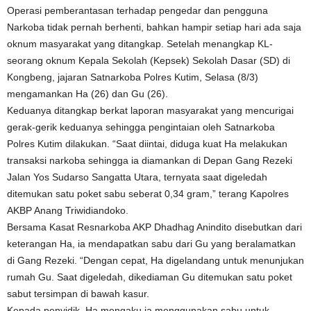
Operasi pemberantasan terhadap pengedar dan pengguna
Narkoba tidak pernah berhenti, bahkan hampir setiap hari ada saja
oknum masyarakat yang ditangkap. Setelah menangkap KL-
seorang oknum Kepala Sekolah (Kepsek) Sekolah Dasar (SD) di
Kongbeng, jajaran Satnarkoba Polres Kutim, Selasa (8/3)
mengamankan Ha (26) dan Gu (26).
Keduanya ditangkap berkat laporan masyarakat yang mencurigai
gerak-gerik keduanya sehingga pengintaian oleh Satnarkoba
Polres Kutim dilakukan. “Saat diintai, diduga kuat Ha melakukan
transaksi narkoba sehingga ia diamankan di Depan Gang Rezeki
Jalan Yos Sudarso Sangatta Utara, ternyata saat digeledah
ditemukan satu poket sabu seberat 0,34 gram,” terang Kapolres
AKBP Anang Triwidiandoko.
Bersama Kasat Resnarkoba AKP Dhadhag Anindito disebutkan dari
keterangan Ha, ia mendapatkan sabu dari Gu yang beralamatkan
di Gang Rezeki. “Dengan cepat, Ha digelandang untuk menunjukan
rumah Gu. Saat digeledah, dikediaman Gu ditemukan satu poket
sabut tersimpan di bawah kasur.
Kepada penyidik, Ha mengaku ia menggunakan sabu untuk