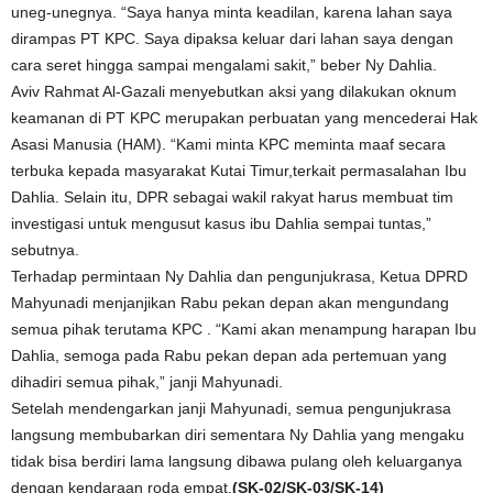
uneg-unegnya. “Saya hanya minta keadilan, karena lahan saya
dirampas PT KPC. Saya dipaksa keluar dari lahan saya dengan
cara seret hingga sampai mengalami sakit,” beber Ny Dahlia.
Aviv Rahmat Al-Gazali menyebutkan aksi yang dilakukan oknum
keamanan di PT KPC merupakan perbuatan yang mencederai Hak
Asasi Manusia (HAM). “Kami minta KPC meminta maaf secara
terbuka kepada masyarakat Kutai Timur,terkait permasalahan Ibu
Dahlia. Selain itu, DPR sebagai wakil rakyat harus membuat tim
investigasi untuk mengusut kasus ibu Dahlia sempai tuntas,”
sebutnya.
Terhadap permintaan Ny Dahlia dan pengunjukrasa, Ketua DPRD
Mahyunadi menjanjikan Rabu pekan depan akan mengundang
semua pihak terutama KPC . “Kami akan menampung harapan Ibu
Dahlia, semoga pada Rabu pekan depan ada pertemuan yang
dihadiri semua pihak,” janji Mahyunadi.
Setelah mendengarkan janji Mahyunadi, semua pengunjukrasa
langsung membubarkan diri sementara Ny Dahlia yang mengaku
tidak bisa berdiri lama langsung dibawa pulang oleh keluarganya
dengan kendaraan roda empat.
(SK-02/SK-03/SK-14)