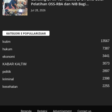
Pelatihan OSS-RBA dan NIB Bagi...
Jul 28, 2026
KATEGORI E POPULLARIZUAR
13567
kutim
7387
hukum
3441
ekonomi
3073
KABAR KALTIM
2897
politik
2398
kriminal
2255
kesehatan
Beranda
Redaksi
Advertisement
Contact us