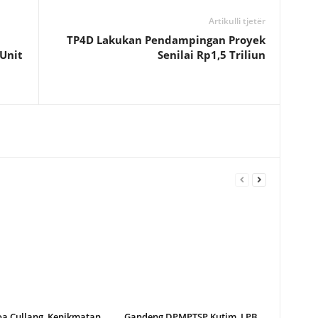
Artikulli tjetër
TP4D Lakukan Pendampingan Proyek
Unit
Senilai Rp1,5 Triliun
oa Cullang, Kenikmatan
Gandeng DPMPTSP Kutim, LPB