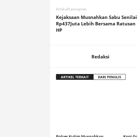
Artikulli paraprak
Kejaksaan Musnahkan Sabu Senilai
Rp437Juta Lebih Bersama Ratusan 
HP
Redaksi
ARTIKEL TERKAIT
DARI PENULIS
Polres Kutim Musnahkan
Kopi G