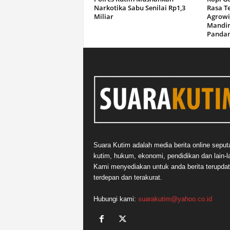
Narkotika Sabu Senilai Rp1,3
Rasa T
Miliar
Agrowi
Mandir
Panda
Suara Kutim adalah media berita online seput
kutim, hukum, ekonomi, pendidikan dan lain-la
Kami menyediakan untuk anda berita terupdat
terdepan dan terakurat.
Hubungi kami:
suarakutim@yahoo.co.id