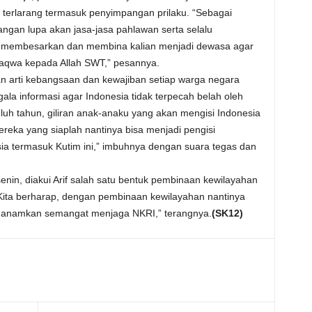
terlarang termasuk penyimpangan prilaku. “Sebagai
Jangan lupa akan jasa-jasa pahlawan serta selalu
g membesarkan dan membina kalian menjadi dewasa agar
taqwa kepada Allah SWT,” pesannya.
kan arti kebangsaan dan kewajiban setiap warga negara
la informasi agar Indonesia tidak terpecah belah oleh
uluh tahun, giliran anak-anaku yang akan mengisi Indonesia
 mereka yang siaplah nantinya bisa menjadi pengisi
 termasuk Kutim ini,” imbuhnya dengan suara tegas dan
enin, diakui Arif salah satu bentuk pembinaan kewilayahan
“Kita berharap, dengan pembinaan kewilayahan nantinya
nanamkan semangat menjaga NKRI,” terangnya.
(SK12)