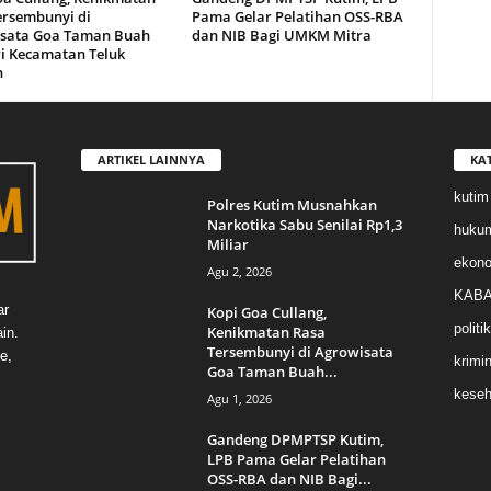
ersembunyi di
Pama Gelar Pelatihan OSS-RBA
sata Goa Taman Buah
dan NIB Bagi UMKM Mitra
i Kecamatan Teluk
n
ARTIKEL LAINNYA
KA
kutim
Polres Kutim Musnahkan
Narkotika Sabu Senilai Rp1,3
huku
Miliar
ekon
Agu 2, 2026
KABA
ar
Kopi Goa Cullang,
politik
Kenikmatan Rasa
in.
Tersembunyi di Agrowisata
e,
krimin
Goa Taman Buah...
keseh
Agu 1, 2026
Gandeng DPMPTSP Kutim,
LPB Pama Gelar Pelatihan
OSS-RBA dan NIB Bagi...