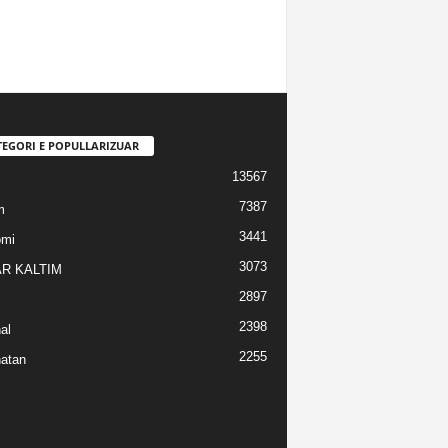
TEGORI E POPULLARIZUAR
13567
7387
m
3441
omi
3073
R KALTIM
2897
2398
al
2255
atan