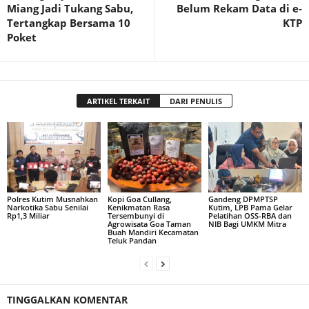
Miang Jadi Tukang Sabu,
Belum Rekam Data di e-
Tertangkap Bersama 10
KTP
Poket
ARTIKEL TERKAIT
DARI PENULIS
Polres Kutim Musnahkan
Kopi Goa Cullang,
Gandeng DPMPTSP
Narkotika Sabu Senilai
Kenikmatan Rasa
Kutim, LPB Pama Gelar
Rp1,3 Miliar
Tersembunyi di
Pelatihan OSS-RBA dan
Agrowisata Goa Taman
NIB Bagi UMKM Mitra
Buah Mandiri Kecamatan
Teluk Pandan
TINGGALKAN KOMENTAR