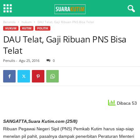
Beranda
hukum
DAU Telat, Gaji Ribuan PNS Bisa Telat
HUKUM
KUTIM
POLITIK
DAU Telat, Gaji Ribuan PNS Bisa
Telat
Penulis
-
Agu 25, 2016
0
Dibaca 53
SANGATTA,Suara Kutim.com (25/8)
Ribuan Pegawai Negeri Sipil (PNS) Pemkab Kutim harus siap-siap
menelan pil pahit, pasalnya dampak penerbitan Peraturan Menteri