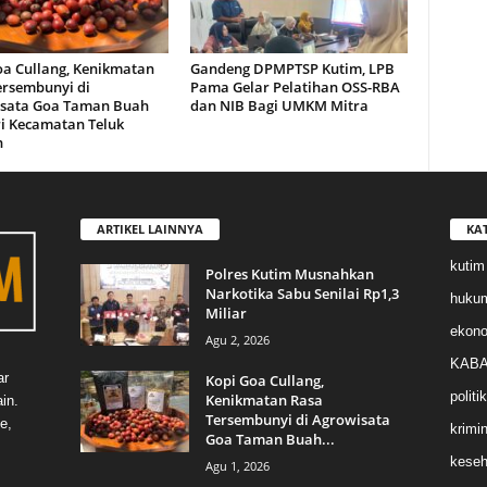
oa Cullang, Kenikmatan
Gandeng DPMPTSP Kutim, LPB
ersembunyi di
Pama Gelar Pelatihan OSS-RBA
sata Goa Taman Buah
dan NIB Bagi UMKM Mitra
i Kecamatan Teluk
n
ARTIKEL LAINNYA
KA
kutim
Polres Kutim Musnahkan
Narkotika Sabu Senilai Rp1,3
huku
Miliar
ekon
Agu 2, 2026
KABA
ar
Kopi Goa Cullang,
politik
Kenikmatan Rasa
in.
Tersembunyi di Agrowisata
e,
krimin
Goa Taman Buah...
keseh
Agu 1, 2026