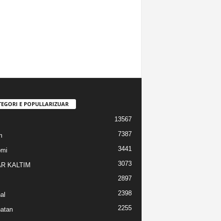
TEGORI E POPULLARIZUAR
13567
7387
m
3441
omi
3073
R KALTIM
2897
2398
al
2255
atan