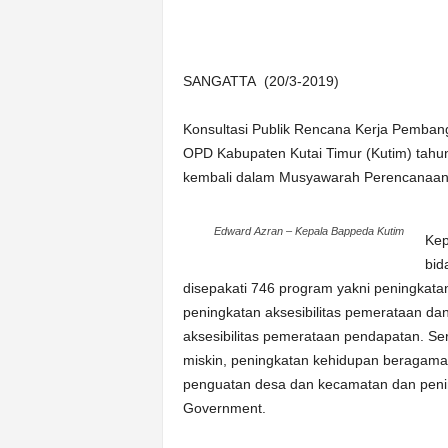
n
&
A
SANGATTA (20/3-2019)
k
u
r
Konsultasi Publik Rencana Kerja Pemb
a
OPD Kabupaten Kutai Timur (Kutim) tahu
t
kembali dalam Musyawarah Perencanaa
Edward Azran – Kepala Bappeda Kutim
Kep
bid
disepakati 746 program yakni peningkatan
peningkatan aksesibilitas pemerataan dan
aksesibilitas pemerataan pendapatan. Ser
miskin, peningkatan kehidupan beragama
penguatan desa dan kecamatan dan penin
Government.