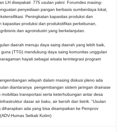
n LH disepakati 775 usulan yakni Forumdes masing-
penguatan penyediaan pangan berbasis sumberdaya lokal,
 ekstensifikasi. Peningkatan kapasitas produksi dan
n kapasitas produksi dan produkstifitas perkebunan,
ibisnis dan agroindustri yang berkelanjutan.
ulan daerah menuju daya saing daerah yang lebih baik,
pat guna (TTG) mendukung daya saing komunitas unggulan
aragaman hayati sebagai wisata terintegrasi program
engembangan wilayah dalam masing diskusi pleno ada
ulan diantaranya pengembangan sistem jaringan drainase
an mobilitas transportasi serta keterhubungan antar desa
rastruktur dasar air baku, air bersih dan listrik. “Usulan
g diharapkan ada yang bisa disampaikan ke Pemprov
a.(ADV-Humas Setkab Kutim)