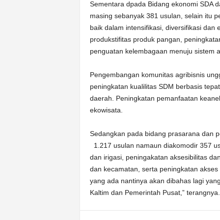
Sementara dpada Bidang ekonomi SDA da
masing sebanyak 381 usulan, selain itu 
baik dalam intensifikasi, diversifikasi dan
produkstifitas produk pangan, peningkata
penguatan kelembagaan menuju sistem agr
Pengembangan komunitas agribisnis ungg
peningkatan kualilitas SDM berbasis te
daerah. Peningkatan pemanfaatan keanek
ekowisata.
Sedangkan pada bidang prasarana dan p
1.217 usulan namaun diakomodir 357 us
dan irigasi, peningakatan aksesibilitas d
dan kecamatan, serta peningkatan akses inf
yang ada nantinya akan dibahas lagi yan
Kaltim dan Pemerintah Pusat,” terangny