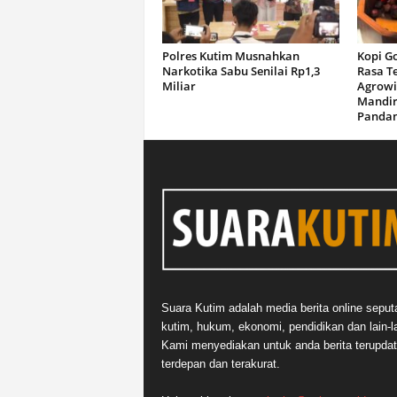
Polres Kutim Musnahkan
Kopi G
Narkotika Sabu Senilai Rp1,3
Rasa T
Miliar
Agrowi
Mandir
Panda
Suara Kutim adalah media berita online seput
kutim, hukum, ekonomi, pendidikan dan lain-la
Kami menyediakan untuk anda berita terupdat
terdepan dan terakurat.