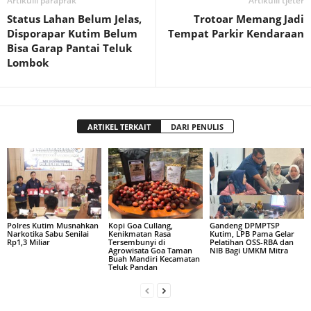
Artikulli paraprak
Artikulli tjetër
Status Lahan Belum Jelas,
Trotoar Memang Jadi
Disporapar Kutim Belum
Tempat Parkir Kendaraan
Bisa Garap Pantai Teluk
Lombok
ARTIKEL TERKAIT
DARI PENULIS
Polres Kutim Musnahkan
Kopi Goa Cullang,
Gandeng DPMPTSP
Narkotika Sabu Senilai
Kenikmatan Rasa
Kutim, LPB Pama Gelar
Rp1,3 Miliar
Tersembunyi di
Pelatihan OSS-RBA dan
Agrowisata Goa Taman
NIB Bagi UMKM Mitra
Buah Mandiri Kecamatan
Teluk Pandan