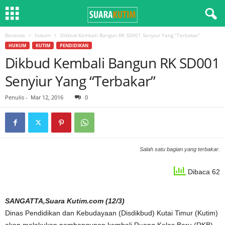
Beranda
hukum
Dikbud Kembali Bangun RK SD001 Senyiur Yang “Terbakar”
HUKUM
KUTIM
PENDIDIKAN
Dikbud Kembali Bangun RK SD001
Senyiur Yang “Terbakar”
Penulis
-
Mar 12, 2016
0
Salah satu bagian yang terbakar.
Dibaca 62
SANGATTA,Suara Kutim.com (12/3)
Dinas Pendidikan dan Kebudayaan (Disdikbud) Kutai Timur (Kutim)