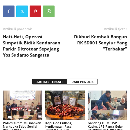
Artikulli paraprak
Artikulli tjetër
Hati-Hati, Operasi
Dikbud Kembali Bangun
Simpatik Bidik Kendaraan
RK SD001 Senyiur Yang
Parkir Ditrotoar Sepajang
“Terbakar”
Yos Sudarso Sangatta
ARTIKEL TERKAIT
DARI PENULIS
Polres Kutim Musnahkan
Kopi Goa Cullang,
Gandeng DPMPTSP
Narkotika Sabu Senilai
Kenikmatan Rasa
Kutim, LPB Pama Gelar
Rp1,3 Miliar
Tersembunyi di
Pelatihan OSS-RBA dan