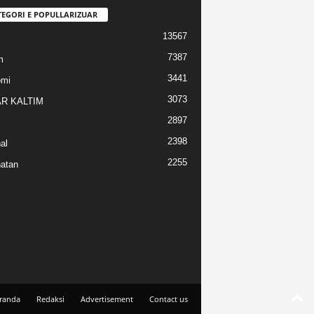
TEGORI E POPULLARIZUAR
13567
7387
m
3441
omi
3073
R KALTIM
2897
2398
al
2255
atan
randa
Redaksi
Advertisement
Contact us