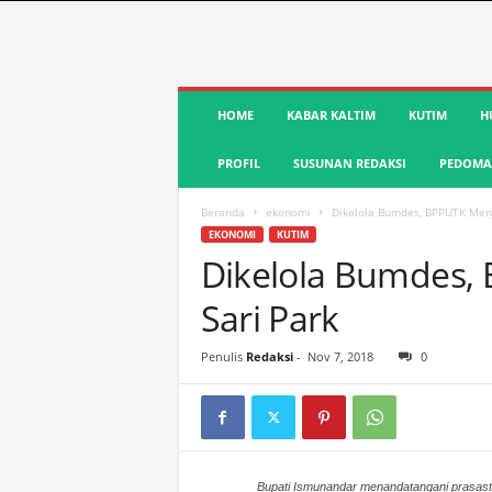
S
HOME
KABAR KALTIM
KUTIM
H
u
a
PROFIL
SUSUNAN REDAKSI
PEDOMAN
r
a
K
Beranda
ekonomi
Dikelola Bumdes, BPPUTK Menj
u
EKONOMI
KUTIM
t
Dikelola Bumdes,
i
Sari Park
m
|
T
Penulis
Redaksi
-
Nov 7, 2018
0
e
r
d
e
p
Bupati Ismunandar menandatangani prasast
a