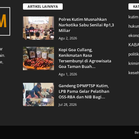
ARTIKEL LAINNYA
KA
kutim
Polres Kutim Musnahkan
Narkotika Sabu Senilai Rp1,3
huku
Miliar
ekon
Agu 2, 2026
KABA
ar
Kopi Goa Cullang,
politik
Kenikmatan Rasa
in.
Tersembunyi di Agrowisata
e,
krimin
Goa Taman Buah...
keseh
Agu 1, 2026
Gandeng DPMPTSP Kutim,
LPB Pama Gelar Pelatihan
OSS-RBA dan NIB Bagi...
Jul 28, 2026
Be