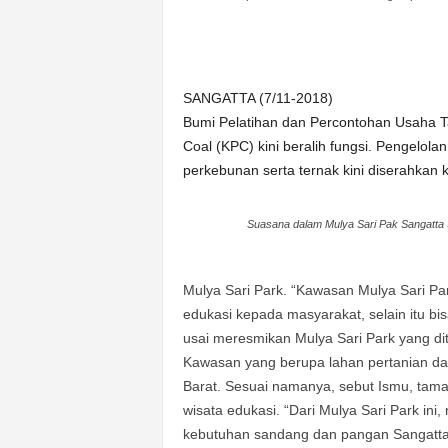
n
&
A
k
SANGATTA (7/11-2018)
u
Bumi Pelatihan dan Percontohan Usaha T
r
a
Coal (KPC) kini beralih fungsi. Pengelol
t
perkebunan serta ternak kini diserahkan
Suasana dalam Mulya Sari Pak Sangatta 
Mulya Sari Park. “Kawasan Mulya Sari Par
edukasi kepada masyarakat, selain itu bi
usai meresmikan Mulya Sari Park yang di
Kawasan yang berupa lahan pertanian dan
Barat. Sesuai namanya, sebut Ismu, tam
wisata edukasi. “Dari Mulya Sari Park ini,
kebutuhan sandang dan pangan Sangatta,