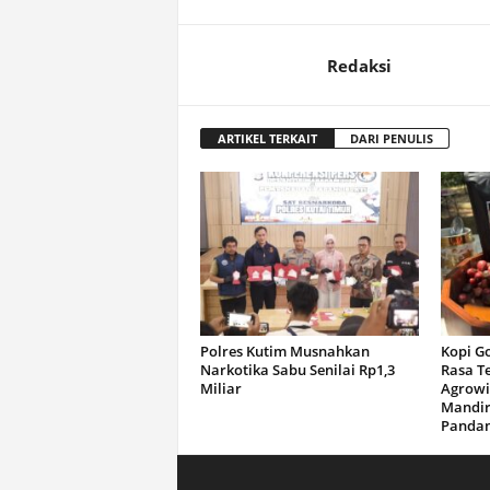
Redaksi
ARTIKEL TERKAIT
DARI PENULIS
Polres Kutim Musnahkan
Kopi G
Narkotika Sabu Senilai Rp1,3
Rasa T
Miliar
Agrowi
Mandir
Panda