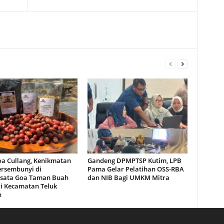
oa Cullang, Kenikmatan
Gandeng DPMPTSP Kutim, LPB
ersembunyi di
Pama Gelar Pelatihan OSS-RBA
sata Goa Taman Buah
dan NIB Bagi UMKM Mitra
i Kecamatan Teluk
n