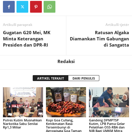
Artikulli paraprak
Artikulli tjetër
Gugatan G20 Mei, MK
Ratusan Algaka
Minta Keterangan
Diamankan Tim Gabungan
Presiden dan DPR-RI
di Sangatta
Redaksi
ARTIKEL TERKAIT
DARI PENULIS
Polres Kutim Musnahkan
Kopi Goa Cullang,
Gandeng DPMPTSP
Narkotika Sabu Senilai
Kenikmatan Rasa
Kutim, LPB Pama Gelar
Rp1,3 Miliar
Tersembunyi di
Pelatihan OSS-RBA dan
Agrowisata Goa Taman
NIB Bagi UMKM Mitra