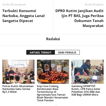
Artikulli paraprak
Artikulli tjetër
Terbukti Konsumsi
DPRD Kutim Janjikan Audit
Narkoba, Anggota Lanal
Ijin PT BAS, Juga Periksa
Sangatta Dipecat
Dokumen Tanah
Masyarakat
Redaksi
ARTIKEL TERKAIT
DARI PENULIS
Polres Kutim Musnahkan
Kopi Goa Cullang,
Gandeng DPMPTSP
Narkotika Sabu Senilai
Kenikmatan Rasa
Kutim, LPB Pama Gelar
Rp1,3 Miliar
Tersembunyi di
Pelatihan OSS-RBA dan
Agrowisata Goa Taman
NIB Bagi UMKM Mitra
Buah Mandiri Kecamatan
Teluk Pandan