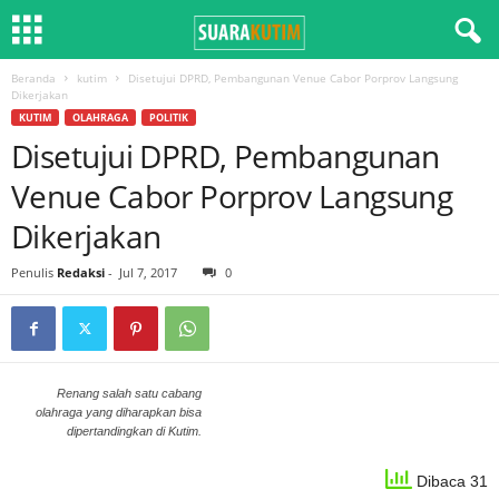
Beranda
kutim
Disetujui DPRD, Pembangunan Venue Cabor Porprov Langsung
Dikerjakan
KUTIM
OLAHRAGA
POLITIK
Disetujui DPRD, Pembangunan
Venue Cabor Porprov Langsung
Dikerjakan
Penulis
Redaksi
-
Jul 7, 2017
0
Renang salah satu cabang
olahraga yang diharapkan bisa
dipertandingkan di Kutim.
Dibaca 31