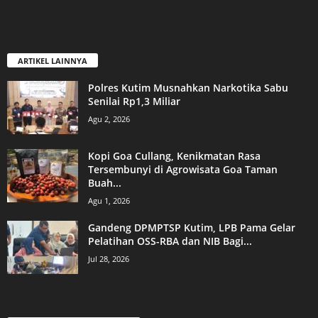
ARTIKEL LAINNYA
Polres Kutim Musnahkan Narkotika Sabu
Senilai Rp1,3 Miliar
Agu 2, 2026
Kopi Goa Cullang, Kenikmatan Rasa
Tersembunyi di Agrowisata Goa Taman
Buah...
Agu 1, 2026
Gandeng DPMPTSP Kutim, LPB Pama Gelar
Pelatihan OSS-RBA dan NIB Bagi...
Jul 28, 2026