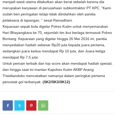
menjadi wasit utama ditakutkan akan berat sebelah karena dia
merupakan karyawan di perusahaan subkontraktor PT KPC. “Kami
sudah beri peringatan tetapi tidak diindahkan oleh panitia
pelaksana di lapangan, “ sesal Ramadhani.
Kejuaraan sepak bola digelar Polres Kutim untuk menyemarakan
Hari Bhayangkara ke 70, sejumlah tim ikut berlaga termasuk Polres
Bontang. Kejuaraan yang digelar hingga 26 Mei 2016 ini, panitia
menyediakan hadiah sebesar Rp20 juta kepada juara pertama,
sedangkan juara kedua mendapat Rp 10 juta, dan Juara ketiga
mendapat Rp 7,5 juta.
Untuk pemain terbaik dan top score akan mendapat hadiah spesial,
dan hingga saat ini mantan Kapolres Kutim AKBP Anang
Triwidiandoko mencatatkan namanya dalam peringkat pertama
pencetak gol terbanyak.
(SK2/SK3/SK12)