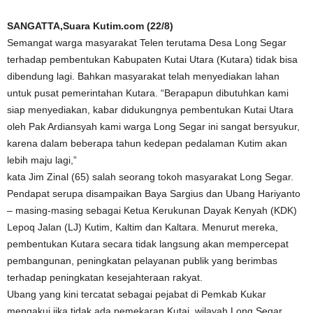
SANGATTA,Suara Kutim.com (22/8)
Semangat warga masyarakat Telen terutama Desa Long Segar
terhadap pembentukan Kabupaten Kutai Utara (Kutara) tidak bisa
dibendung lagi. Bahkan masyarakat telah menyediakan lahan
untuk pusat pemerintahan Kutara. “Berapapun dibutuhkan kami
siap menyediakan, kabar didukungnya pembentukan Kutai Utara
oleh Pak Ardiansyah kami warga Long Segar ini sangat bersyukur,
karena dalam beberapa tahun kedepan pedalaman Kutim akan
lebih maju lagi,”
kata Jim Zinal (65) salah seorang tokoh masyarakat Long Segar.
Pendapat serupa disampaikan Baya Sargius dan Ubang Hariyanto
– masing-masing sebagai Ketua Kerukunan Dayak Kenyah (KDK)
Lepoq Jalan (LJ) Kutim, Kaltim dan Kaltara. Menurut mereka,
pembentukan Kutara secara tidak langsung akan mempercepat
pembangunan, peningkatan pelayanan publik yang berimbas
terhadap peningkatan kesejahteraan rakyat.
Ubang yang kini tercatat sebagai pejabat di Pemkab Kukar
mengakui jika tidak ada pemekaran Kutai, wilayah Long Segar