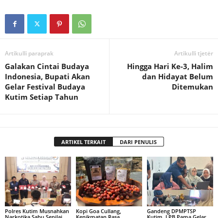
Artikulli paraprak
Artikulli tjetër
Galakan Cintai Budaya
Hingga Hari Ke-3, Halim
Indonesia, Bupati Akan
dan Hidayat Belum
Gelar Festival Budaya
Ditemukan
Kutim Setiap Tahun
ARTIKEL TERKAIT
DARI PENULIS
Polres Kutim Musnahkan
Kopi Goa Cullang,
Gandeng DPMPTSP
Narkotika Sabu Senilai
Kenikmatan Rasa
Kutim, LPB Pama Gelar