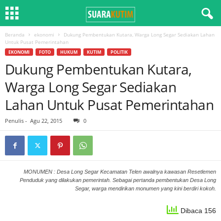
Beranda
ekonomi
Dukung Pembentukan Kutara, Warga Long Segar Sediakan Lahan
Untuk Pusat Pemerintahan
EKONOMI
FOTO
HUKUM
KUTIM
POLITIK
Dukung Pembentukan Kutara,
Warga Long Segar Sediakan
Lahan Untuk Pusat Pemerintahan
Penulis
-
Agu 22, 2015
0
MONUMEN : Desa Long Segar Kecamatan Telen awalnya kawasan Resetlemen
Penduduk yang dilakukan pemerintah. Sebagai pertanda pembentukan Desa Long
Segar, warga mendirikan monumen yang kini berdiri kokoh.
Dibaca 156