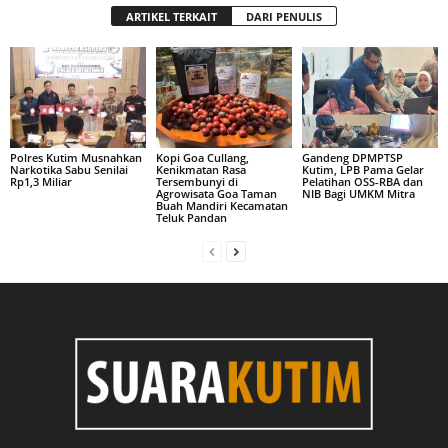
ARTIKEL TERKAIT
DARI PENULIS
Polres Kutim Musnahkan
Kopi Goa Cullang,
Gandeng DPMPTSP
Narkotika Sabu Senilai
Kenikmatan Rasa
Kutim, LPB Pama Gelar
Rp1,3 Miliar
Tersembunyi di
Pelatihan OSS-RBA dan
Agrowisata Goa Taman
NIB Bagi UMKM Mitra
Buah Mandiri Kecamatan
Teluk Pandan