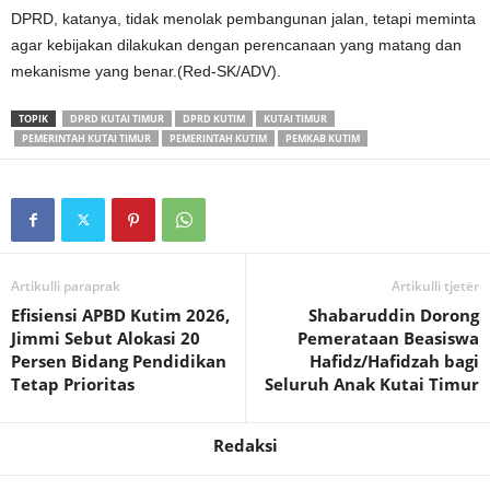
DPRD, katanya, tidak menolak pembangunan jalan, tetapi meminta
agar kebijakan dilakukan dengan perencanaan yang matang dan
mekanisme yang benar.(Red-SK/ADV).
TOPIK
DPRD KUTAI TIMUR
DPRD KUTIM
KUTAI TIMUR
PEMERINTAH KUTAI TIMUR
PEMERINTAH KUTIM
PEMKAB KUTIM
Artikulli paraprak
Artikulli tjetër
Efisiensi APBD Kutim 2026,
Shabaruddin Dorong
Jimmi Sebut Alokasi 20
Pemerataan Beasiswa
Persen Bidang Pendidikan
Hafidz/Hafidzah bagi
Tetap Prioritas
Seluruh Anak Kutai Timur
Redaksi