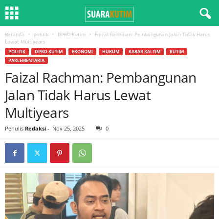
Beranda
politik
DPRD Kutim
Faizal Rachman: Pembangunan Jalan Tidak Harus
Lewat Multiyears
POLITIK
DPRD KUTIM
EKONOMI
HUKUM
KABAR KALTIM
KUTIM
PARLEMENTARIA
Faizal Rachman: Pembangunan
Jalan Tidak Harus Lewat
Multiyears
Penulis
Redaksi
-
Nov 25, 2025
0