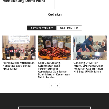
Mendukung Demi NKRI
Redaksi
ARTIKEL TERKAIT
DARI PENULIS
Polres Kutim Musnahkan
Kopi Goa Cullang,
Gandeng DPMPTSP
Narkotika Sabu Senilai
Kenikmatan Rasa
Kutim, LPB Pama Gelar
Rp1,3 Miliar
Tersembunyi di
Pelatihan OSS-RBA dan
Agrowisata Goa Taman
NIB Bagi UMKM Mitra
Buah Mandiri Kecamatan
Teluk Pandan