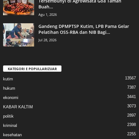
Tersembunyi di Agrowisata Goa Taman
Buah...
Agu 1, 2026
Gandeng DPMPTSP Kutim, LPB Pama Gelar
Pelatihan OSS-RBA dan NIB Bagi...
Jul 28, 2026
KATEGORI E POPULLARIZUAR
13567
kutim
7387
hukum
3441
ekonomi
3073
KABAR KALTIM
2897
politik
2398
kriminal
2255
kesehatan