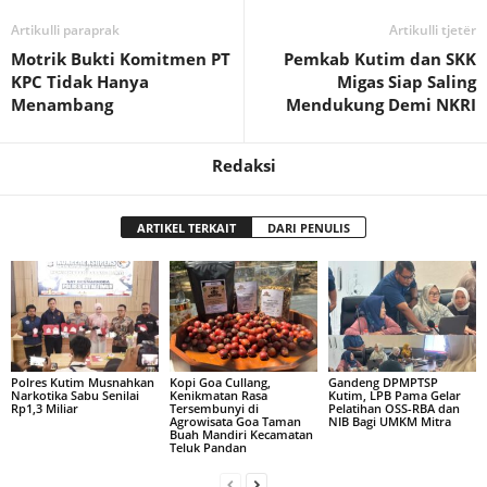
Artikulli paraprak
Artikulli tjetër
Motrik Bukti Komitmen PT
Pemkab Kutim dan SKK
KPC Tidak Hanya
Migas Siap Saling
Menambang
Mendukung Demi NKRI
Redaksi
ARTIKEL TERKAIT
DARI PENULIS
Polres Kutim Musnahkan
Kopi Goa Cullang,
Gandeng DPMPTSP
Narkotika Sabu Senilai
Kenikmatan Rasa
Kutim, LPB Pama Gelar
Rp1,3 Miliar
Tersembunyi di
Pelatihan OSS-RBA dan
Agrowisata Goa Taman
NIB Bagi UMKM Mitra
Buah Mandiri Kecamatan
Teluk Pandan