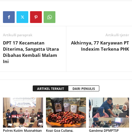
Artikulli paraprak
Artikulli tjetër
DPT 17 Kecamatan
Akhirnya, 77 Karyawan PT
Diterima, Sangatta Utara
Indexim Terkena PHK
Dibahas Kembali Malam
Ini
ARTIKEL TERKAIT
DARI PENULIS
Polres Kutim Musnahkan
Kopi Goa Cullang,
Gandeng DPMPTSP