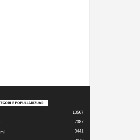
TEGORI E POPULLARIZUAR
13567
7387
m
3441
omi