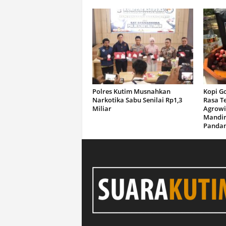
Polres Kutim Musnahkan
Kopi G
Narkotika Sabu Senilai Rp1,3
Rasa T
Miliar
Agrowi
Mandir
Panda