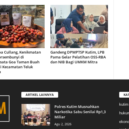
oa Cullang, Kenikmatan
Gandeng DPMPTSP Kutim, LPB
ersembunyi di
Pama Gelar Pelatihan OSS-RBA
sata Goa Taman Buah
dan NIB Bagi UMKM Mitra
i Kecamatan Teluk
n
ARTIKEL LAINNYA
KA
kutim
Polres Kutim Musnahkan
Narkotika Sabu Senilai Rp1,3
huku
Miliar
ekon
Agu 2, 2026