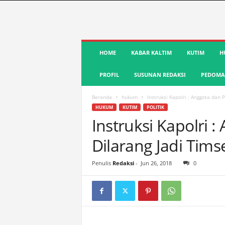
S
HOME
KABAR KALTIM
KUTIM
H
u
a
PROFIL
SUSUNAN REDAKSI
PEDOMAN
r
a
K
Beranda
hukum
Instruksi Kapolri : Anggota dan 
u
HUKUM
KUTIM
POLITIK
t
Instruksi Kapolri 
i
Dilarang Jadi Tims
m
|
T
Penulis
Redaksi
-
Jun 26, 2018
0
e
r
d
e
p
a