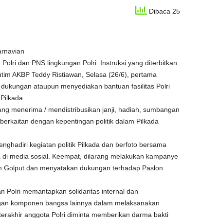
Dibaca 25
arnavian
olri dan PNS lingkungan Polri. Instruksi yang diterbitkan
Kutim AKBP Teddy Ristiawan, Selasa (26/6), pertama
 dukungan ataupun menyediakan bantuan fasilitas Polri
Pilkada.
rang menerima / mendistribusikan janji, hadiah, sumbangan
erkaitan dengan kepentingan politik dalam Pilkada
nghadiri kegiatan politik Pilkada dan berfoto bersama
di media sosial. Keempat, dilarang melakukan kampanye
n Golput dan menyatakan dukungan terhadap Paslon
ran Polri memantapkan solidaritas internal dan
engan komponen bangsa lainnya dalam melaksanakan
rakhir anggota Polri diminta memberikan darma bakti