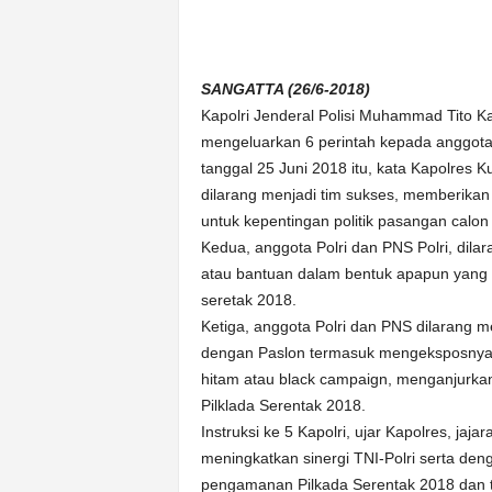
n
&
A
SANGATTA (26/6-2018)
k
u
Kapolri Jenderal Polisi Muhammad Tito K
r
mengeluarkan 6 perintah kepada anggota P
a
tanggal 25 Juni 2018 itu, kata Kapolres 
t
dilarang menjadi tim sukses, memberikan
untuk kepentingan politik pasangan calon 
Kedua, anggota Polri dan PNS Polri, dila
atau bantuan dalam bentuk apapun yang b
seretak 2018.
Ketiga, anggota Polri dan PNS dilarang me
dengan Paslon termasuk mengeksposnya 
hitam atau black campaign, menganjurka
Pilklada Serentak 2018.
Instruksi ke 5 Kapolri, ujar Kapolres, jaja
meningkatkan sinergi TNI-Polri serta d
pengamanan Pilkada Serentak 2018 dan te