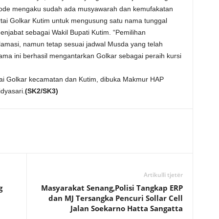
riode mengaku sudah ada musyawarah dan kemufakatan
rtai Golkar Kutim untuk mengusung satu nama tunggal
enjabat sebagai Wakil Bupati Kutim. “Pemilihan
amasi, namun tetap sesuai jadwal Musda yang telah
ama ini berhasil mengantarkan Golkar sebagai peraih kursi
rtai Golkar kecamatan dan Kutim, dibuka Makmur HAP
dyasari.
(SK2/SK3)
Artikulli tjetër
g
Masyarakat Senang,Polisi Tangkap ERP
dan MJ Tersangka Pencuri Sollar Cell
Jalan Soekarno Hatta Sangatta