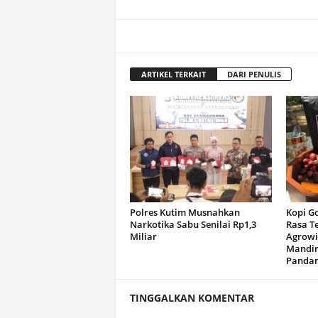
ARTIKEL TERKAIT
DARI PENULIS
Polres Kutim Musnahkan
Kopi G
Narkotika Sabu Senilai Rp1,3
Rasa T
Miliar
Agrowi
Mandir
Panda
TINGGALKAN KOMENTAR