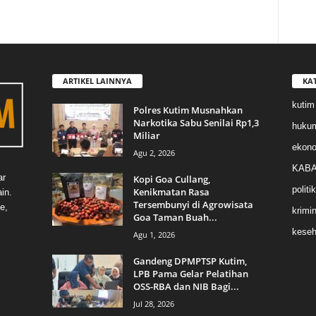
ARTIKEL LAINNYA
KA
kutim
Polres Kutim Musnahkan
Narkotika Sabu Senilai Rp1,3
huku
Miliar
ekon
Agu 2, 2026
KABA
ar
Kopi Goa Cullang,
politik
Kenikmatan Rasa
in.
Tersembunyi di Agrowisata
e,
krimin
Goa Taman Buah...
keseh
Agu 1, 2026
Gandeng DPMPTSP Kutim,
LPB Pama Gelar Pelatihan
OSS-RBA dan NIB Bagi...
Jul 28, 2026