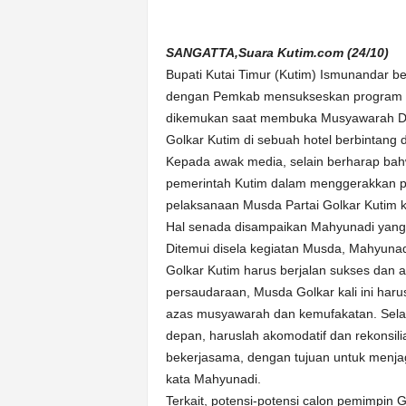
n
&
SANGATTA,Suara Kutim.com (24/10)
A
k
Bupati Kutai Timur (Kutim) Ismunandar be
u
dengan Pemkab mensukseskan program p
r
dikemukan saat membuka Musyawarah Da
a
Golkar Kutim di sebuah hotel berbintang d
t
Kepada awak media, selain berharap bahw
pemerintah Kutim dalam menggerakkan p
pelaksanaan Musda Partai Golkar Kutim kal
Hal senada disampaikan Mahyunadi yang k
Ditemui disela kegiatan Musda, Mahyuna
Golkar Kutim harus berjalan sukses dan
persaudaraan, Musda Golkar kali ini ha
azas musyawarah dan kemufakatan. Selain
depan, haruslah akomodatif dan rekonsilia
bekerjasama, dengan tujuan untuk menjaga
kata Mahyunadi.
Terkait, potensi-potensi calon pemimpin 