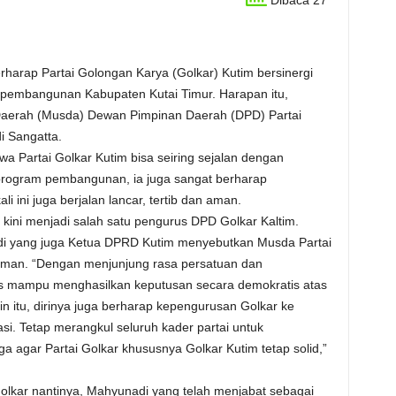
Dibaca 27
rharap Partai Golongan Karya (Golkar) Kutim bersinergi
embangunan Kabupaten Kutai Timur. Harapan itu,
erah (Musda) Dewan Pimpinan Daerah (DPD) Partai
i Sangatta.
a Partai Golkar Kutim bisa seiring sejalan dengan
rogram pembangunan, ia juga sangat berharap
i ini juga berjalan lancar, tertib dan aman.
ini menjadi salah satu pengurus DPD Golkar Kaltim.
di yang juga Ketua DPRD Kutim menyebutkan Musda Partai
 aman. “Dengan menjunjung rasa persatuan dan
rus mampu menghasilkan keputusan secara demokratis atas
 itu, dirinya juga berharap kepengurusan Golkar ke
si. Tetap merangkul seluruh kader partai untuk
 agar Partai Golkar khususnya Golkar Kutim tetap solid,”
Golkar nantinya, Mahyunadi yang telah menjabat sebagai