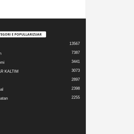
TEGORI E POPULLARIZUAR
13567
7387
m
3441
omi
3073
R KALTIM
2897
2398
al
2255
atan