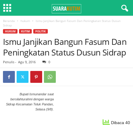
Beranda
hukum
Ismu Janjikan Bangun Fasum Dan Peningkatan Status Dusun
Sidrap
HUKUM
KUTIM
POLITIK
Ismu Janjikan Bangun Fasum Dan
Peningkatan Status Dusun Sidrap
Penulis
-
Agu 9, 2016
0
Bupati Ismunandar saat
bersilahturahmi dengan warga
Sidrap Kecamatan Teluk Pandan,
Selasa (9/8).
Dibaca 40