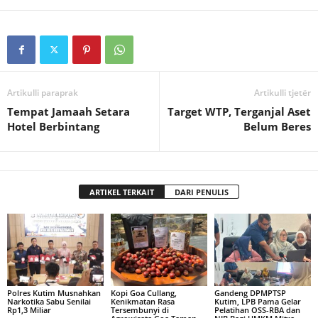
Artikulli paraprak
Artikulli tjetër
Tempat Jamaah Setara
Target WTP, Terganjal Aset
Hotel Berbintang
Belum Beres
ARTIKEL TERKAIT
DARI PENULIS
Polres Kutim Musnahkan
Kopi Goa Cullang,
Gandeng DPMPTSP
Narkotika Sabu Senilai
Kenikmatan Rasa
Kutim, LPB Pama Gelar
Rp1,3 Miliar
Tersembunyi di
Pelatihan OSS-RBA dan