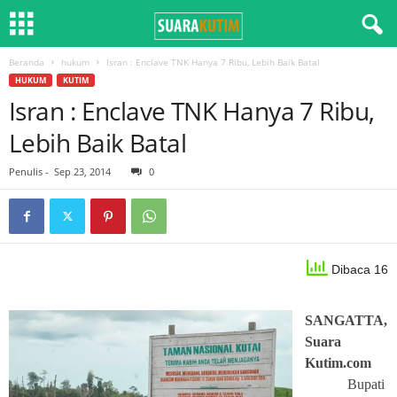
Beranda
hukum
Isran : Enclave TNK Hanya 7 Ribu, Lebih Baik Batal
HUKUM
KUTIM
Isran : Enclave TNK Hanya 7 Ribu,
Lebih Baik Batal
Penulis
-
Sep 23, 2014
0
Dibaca 16
SANGATTA,
Suara
Kutim.com
Bupati