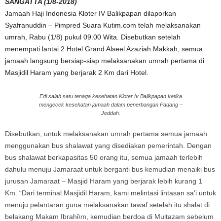
SANGATTA (1/8-2018)
Jamaah Haji Indonesia Kloter IV Balikpapan dilaporkan
Syafranuddin – Pimpred Suara Kutim.com telah melaksanakan
umrah, Rabu (1/8) pukul 09.00 Wita. Disebutkan setelah
menempati lantai 2 Hotel Grand Alseel Azaziah Makkah, semua
jamaah langsung bersiap-siap melaksanakan umrah pertama di
Masjidil Haram yang berjarak 2 Km dari Hotel.
Edi salah satu tenaga kesehatan Kloter Iv Balikpapan ketika
mengecek kesehatan jamaah dalam penerbangan Padang –
Jeddah.
Disebutkan, untuk melaksanakan umrah pertama semua jamaah
menggunakan bus shalawat yang disediakan pemerintah. Dengan
bus shalawat berkapasitas 50 orang itu, semua jamaah terlebih
dahulu menuju Jamaraat untuk berganti bus kemudian menaiki bus
jurusan Jamaraat – Masjid Haram yang berjarak lebih kurang 1
Km. “Dari terminal Masjidil Haram, kami melintasi lintasan sa’i untuk
menuju pelantaran guna melaksanakan tawaf setelah itu shalat di
belakang Makam Ibrahi\m, kemudian berdoa di Multazam sebelum