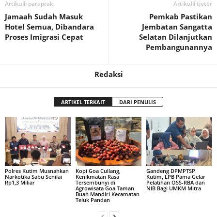
Artikulli paraprak
Artikulli tjetër
Jamaah Sudah Masuk
Pemkab Pastikan
Hotel Semua, Dibandara
Jembatan Sangatta
Proses Imigrasi Cepat
Selatan Dilanjutkan
Pembangunannya
Redaksi
ARTIKEL TERKAIT
DARI PENULIS
Polres Kutim Musnahkan
Kopi Goa Cullang,
Gandeng DPMPTSP
Narkotika Sabu Senilai
Kenikmatan Rasa
Kutim, LPB Pama Gelar
Rp1,3 Miliar
Tersembunyi di
Pelatihan OSS-RBA dan
Agrowisata Goa Taman
NIB Bagi UMKM Mitra
Buah Mandiri Kecamatan
Teluk Pandan