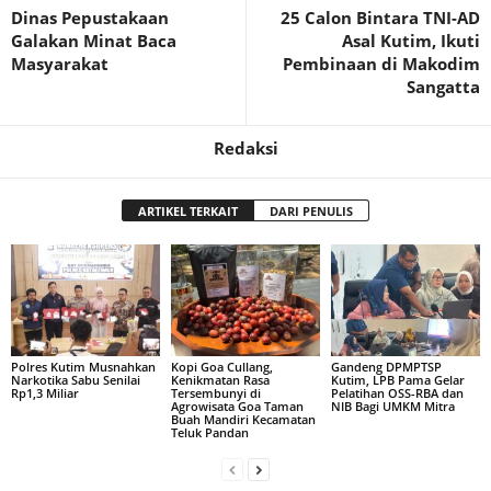
Dinas Pepustakaan
25 Calon Bintara TNI-AD
Galakan Minat Baca
Asal Kutim, Ikuti
Masyarakat
Pembinaan di Makodim
Sangatta
Redaksi
ARTIKEL TERKAIT
DARI PENULIS
Polres Kutim Musnahkan
Kopi Goa Cullang,
Gandeng DPMPTSP
Narkotika Sabu Senilai
Kenikmatan Rasa
Kutim, LPB Pama Gelar
Rp1,3 Miliar
Tersembunyi di
Pelatihan OSS-RBA dan
Agrowisata Goa Taman
NIB Bagi UMKM Mitra
Buah Mandiri Kecamatan
Teluk Pandan