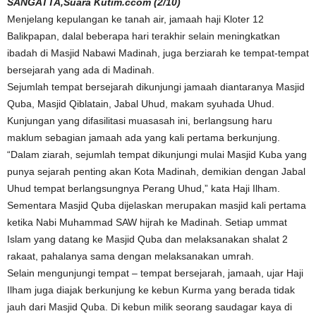
SANGATTA,Suara Kutim.ccom (2/10)
Menjelang kepulangan ke tanah air, jamaah haji Kloter 12
Balikpapan, dalal beberapa hari terakhir selain meningkatkan
ibadah di Masjid Nabawi Madinah, juga berziarah ke tempat-tempat
bersejarah yang ada di Madinah.
Sejumlah tempat bersejarah dikunjungi jamaah diantaranya Masjid
Quba, Masjid Qiblatain, Jabal Uhud, makam syuhada Uhud.
Kunjungan yang difasilitasi muasasah ini, berlangsung haru
maklum sebagian jamaah ada yang kali pertama berkunjung.
“Dalam ziarah, sejumlah tempat dikunjungi mulai Masjid Kuba yang
punya sejarah penting akan Kota Madinah, demikian dengan Jabal
Uhud tempat berlangsungnya Perang Uhud,” kata Haji Ilham.
Sementara Masjid Quba dijelaskan merupakan masjid kali pertama
ketika Nabi Muhammad SAW hijrah ke Madinah. Setiap ummat
Islam yang datang ke Masjid Quba dan melaksanakan shalat 2
rakaat, pahalanya sama dengan melaksanakan umrah.
Selain mengunjungi tempat – tempat bersejarah, jamaah, ujar Haji
Ilham juga diajak berkunjung ke kebun Kurma yang berada tidak
jauh dari Masjid Quba. Di kebun milik seorang saudagar kaya di