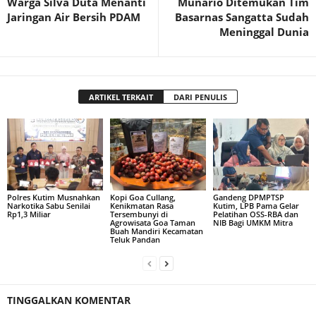
Warga Silva Duta Menanti
Munario Ditemukan Tim
Jaringan Air Bersih PDAM
Basarnas Sangatta Sudah
Meninggal Dunia
ARTIKEL TERKAIT
DARI PENULIS
Polres Kutim Musnahkan
Kopi Goa Cullang,
Gandeng DPMPTSP
Narkotika Sabu Senilai
Kenikmatan Rasa
Kutim, LPB Pama Gelar
Rp1,3 Miliar
Tersembunyi di
Pelatihan OSS-RBA dan
Agrowisata Goa Taman
NIB Bagi UMKM Mitra
Buah Mandiri Kecamatan
Teluk Pandan
TINGGALKAN KOMENTAR