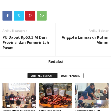
Artikulli paraprak
Artikulli tjetër
PU Dapat Rp53,3 M Dari
Anggota Linmas di Kutim
Provinsi dan Pemerintah
Minim
Pusat
Redaksi
ARTIKEL TERKAIT
DARI PENULIS
Polres Kutim Musnahkan
Kopi Goa Cullang,
Gandeng DPMPTSP