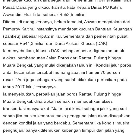
mendapat kucuran dana segar dari Pemerintah Provinsi Kaltim dan
Pusat. Dana yang dikucurkan itu, kata Kepala Dinas PU Kutim,
Aswandini Eka Tirta, sebesar Rp53,5 miliar..
Ditemui di ruang kerjanya, belum lama ini, Aswan mengatakan dari
Pemprov Kaltim, instansinya mendapat kucuran Bantuan Keuangan
(Bankeu) sebesar Rp9,2 miliar. Sementara dari pemerintah pusat,
sebesar Rp44,3 miliar dari Dana Alokasi Khusus (DAK).
Ia menyebutkan, khusus DAK, sebagian besar digunakan untuk
alokasi pembangunan Jalan Poros dari Rantau Pulung hingga
Muara Bengkal, yang mulai dikerjakan tahun ini. Kondisi jalur poros
antar kecamatan tersebut memang saat ini hampir 70 persen
rusak. “Ada juga sebagian yang sudah dilakukan perbaikan pada
tahun 2017 lalu,” terangnya.
Ia menyebutkan, perbaikan jalan poros Rantau Pulung hingga
Muara Bengkal, diharapkan semakin memudahkan akses
transportasi masyarakat. “Jalur ini dikenal sebagai jalur yang sulit,
sebab jika musim kemarau maka pengguna jalan akan disuguhkan
dengan kondisi jalan yang berdebu. Sementara jika kondisi musim
penghujan, banyak ditemukan kubangan lumpur dan jalan yang