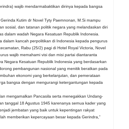
erindra) wajib mendarmabaktikan dirinya kepada bangsa
.
PC Gerinda Kutim dr Novel Tyty Paemnonan, M.Si mampu
n sosial, dan tatanan politik negara yang melandaskan diri
usitas dalam wadah Negara Kesatuan Republik Indonesia.
 dalam kancah perpolitikan di Indonesia kepada pengurus
camatan, Rabu (25/2) pagi di Hotel Royal Victoria, Novel
us wajib memahami visi dan misi partai diantaranta
a Negara Kesatuan Republik Indonesia yang berdasarkan
orong pembangunan nasional yang menitik beratkan pada
mbuhan ekonomi yang berkelanjutan, dan pemerataan
warga bangsa dengan mengurangi ketergantungan kepada
dan mengamalkan Pancasila serta menegakkan Undang-
an tanggal 18 Agustus 1945 karenanya semua kader yang
enjadi jembatan yang baik untuk kepentingan rakyat
 telah memberikan kepercayaan besar kepada Gerindra,”