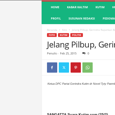
S
HOME
KABAR KALTIM
KUTIM
H
u
a
PROFIL
SUSUNAN REDAKSI
PEDOMAN
r
a
K
Beranda
foto
Jelang Pilbup, Gerindra Rapatkan B
u
FOTO
KUTIM
POLITIK
t
Jelang Pilbup, Ger
i
m
Penulis
-
Feb 25, 2015
0
|
T
e
r
d
e
Ketua DPC Partai Gerindra Kutim dr Novel Tyty Pae
p
a
n
&
A
SANGATTA,Suara Kutim.com (25/2)