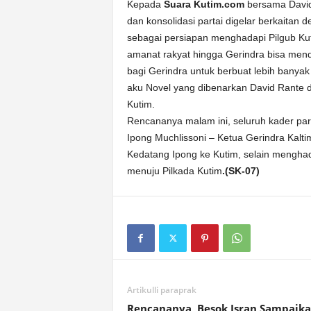
Kepada
Suara Kutim.com
bersama David
dan konsolidasi partai digelar berkaitan 
sebagai persiapan menghadapi Pilgub Ku
amanat rakyat hingga Gerindra bisa mend
bagi Gerindra untuk berbuat lebih banyak
aku Novel yang dibenarkan David Rante
Kutim.
Rencananya malam ini, seluruh kader par
Ipong Muchlissoni – Ketua Gerindra Kalt
Kedatang Ipong ke Kutim, selain mengha
menuju Pilkada Kutim
.(SK-07)
Artikulli paraprak
Rencananya, Besok Isran Sampaik