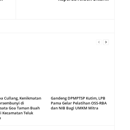
oa Cullang, Kenikmatan
Gandeng DPMPTSP Kutim, LPB
ersembunyi di
Pama Gelar Pelatihan OSS-RBA
sata Goa Taman Buah
dan NIB Bagi UMKM Mitra
i Kecamatan Teluk
n