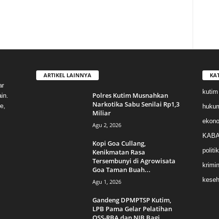
ARTIKEL LAINNYA
KA
ar
kutim
Polres Kutim Musnahkan
in.
Narkotika Sabu Senilai Rp1,3
e,
huku
Miliar
ekon
Agu 2, 2026
KABA
Kopi Goa Cullang,
politik
Kenikmatan Rasa
Tersembunyi di Agrowisata
krimin
Goa Taman Buah...
keseh
Agu 1, 2026
Gandeng DPMPTSP Kutim,
LPB Pama Gelar Pelatihan
OSS-RBA dan NIB Bagi...