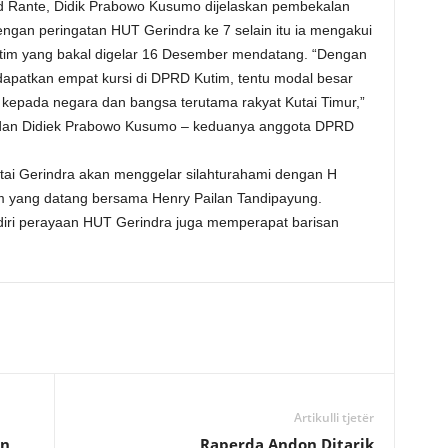
 Rante, Didik Prabowo Kusumo dijelaskan pembekalan
dengan peringatan HUT Gerindra ke 7 selain itu ia mengakui
tim yang bakal digelar 16 Desember mendatang. “Dengan
apatkan empat kursi di DPRD Kutim, tentu modal besar
 kepada negara dan bangsa terutama rakyat Kutai Timur,”
 dan Didiek Prabowo Kusumo – keduanya anggota DPRD
tai Gerindra akan menggelar silahturahami dengan H
im yang datang bersama Henry Pailan Tandipayung.
diri perayaan HUT Gerindra juga memperapat barisan
Artikulli tjetër
an
Raperda Andon Ditarik