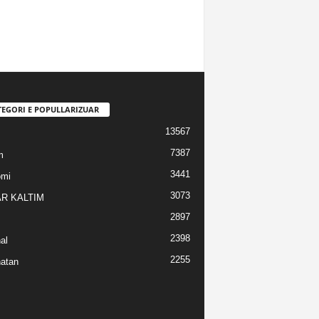
TEGORI E POPULLARIZUAR
13567
7387
m
3441
omi
3073
R KALTIM
2897
2398
al
2255
atan