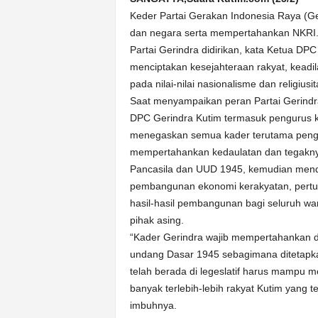
k
Keder Partai Gerakan Indonesia Raya (G
u
r
dan negara serta mempertahankan NKRI
a
Partai Gerindra didirikan, kata Ketua D
t
menciptakan kesejahteraan rakyat, keadila
pada nilai-nilai nasionalisme dan religi
Saat menyampaikan peran Partai Gerindra
DPC Gerindra Kutim termasuk pengurus ke
menegaskan semua kader terutama pengur
mempertahankan kedaulatan dan tegakny
Pancasila dan UUD 1945, kemudian mend
pembangunan ekonomi kerakyatan, pertu
hasil-hasil pembangunan bagi seluruh 
pihak asing.
“Kader Gerindra wajib mempertahankan 
undang Dasar 1945 sebagimana ditetapk
telah berada di legeslatif harus mampu m
banyak terlebih-lebih rakyat Kutim yang
imbuhnya.