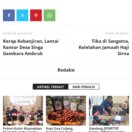
Artikulli paraprak
Artikulli tjetër
Kerap Kebanjiran, Lantai
Tiba di Sangatta,
Kantor Desa Singa
Kelelahan Jamaah Haji
Gembara Ambruk
Sirna
Redaksi
ARTIKEL TERKAIT
DARI PENULIS
Polres Kutim Musnahkan
Kopi Goa Cullang,
Gandeng DPMPTSP
Narkotika Sabu Senilai
Kenikmatan Rasa
Kutim, LPB Pama Gelar