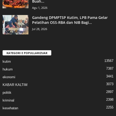
Buah...
Agu 1, 2026
Gandeng DPMPTSP Kutim, LPB Pama Gelar
Pelatihan OSS-RBA dan NIB Bagi...
Jul 28, 2026
KATEGORI E POPULLARIZUAR
13567
kutim
7387
hukum
3441
ekonomi
3073
KABAR KALTIM
2897
politik
2398
kriminal
2255
kesehatan