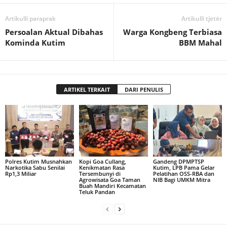
Artikulli paraprak
Artikulli tjetër
Persoalan Aktual Dibahas
Warga Kongbeng Terbiasa
Kominda Kutim
BBM Mahal
ARTIKEL TERKAIT
DARI PENULIS
Polres Kutim Musnahkan
Kopi Goa Cullang,
Gandeng DPMPTSP
Narkotika Sabu Senilai
Kenikmatan Rasa
Kutim, LPB Pama Gelar
Rp1,3 Miliar
Tersembunyi di
Pelatihan OSS-RBA dan
Agrowisata Goa Taman
NIB Bagi UMKM Mitra
Buah Mandiri Kecamatan
Teluk Pandan