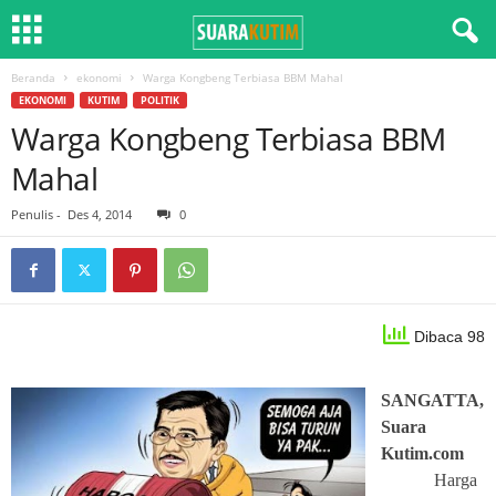
Beranda
ekonomi
Warga Kongbeng Terbiasa BBM Mahal
EKONOMI
KUTIM
POLITIK
Warga Kongbeng Terbiasa BBM
Mahal
Penulis
-
Des 4, 2014
0
Dibaca 98
SANGATTA,
Suara
Kutim.com
Harga