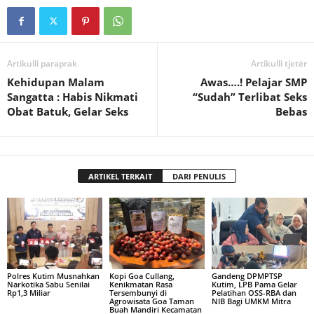
Artikulli paraprak
Artikulli tjetër
Kehidupan Malam
Awas….! Pelajar SMP
Sangatta : Habis Nikmati
“Sudah” Terlibat Seks
Obat Batuk, Gelar Seks
Bebas
ARTIKEL TERKAIT
DARI PENULIS
Polres Kutim Musnahkan
Kopi Goa Cullang,
Gandeng DPMPTSP
Narkotika Sabu Senilai
Kenikmatan Rasa
Kutim, LPB Pama Gelar
Rp1,3 Miliar
Tersembunyi di
Pelatihan OSS-RBA dan
Agrowisata Goa Taman
NIB Bagi UMKM Mitra
Buah Mandiri Kecamatan