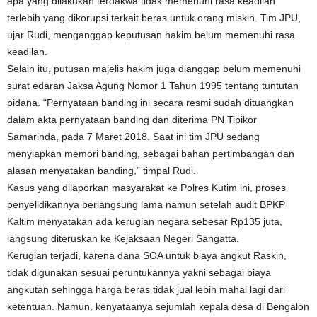
apa yang dilakukan terdakwa tidak memenuhi rasa keadilan
terlebih yang dikorupsi terkait beras untuk orang miskin. Tim JPU,
ujar Rudi, menganggap keputusan hakim belum memenuhi rasa
keadilan.
Selain itu, putusan majelis hakim juga dianggap belum memenuhi
surat edaran Jaksa Agung Nomor 1 Tahun 1995 tentang tuntutan
pidana. “Pernyataan banding ini secara resmi sudah dituangkan
dalam akta pernyataan banding dan diterima PN Tipikor
Samarinda, pada 7 Maret 2018. Saat ini tim JPU sedang
menyiapkan memori banding, sebagai bahan pertimbangan dan
alasan menyatakan banding,” timpal Rudi.
Kasus yang dilaporkan masyarakat ke Polres Kutim ini, proses
penyelidikannya berlangsung lama namun setelah audit BPKP
Kaltim menyatakan ada kerugian negara sebesar Rp135 juta,
langsung diteruskan ke Kejaksaan Negeri Sangatta.
Kerugian terjadi, karena dana SOA untuk biaya angkut Raskin,
tidak digunakan sesuai peruntukannya yakni sebagai biaya
angkutan sehingga harga beras tidak jual lebih mahal lagi dari
ketentuan. Namun, kenyataanya sejumlah kepala desa di Bengalon