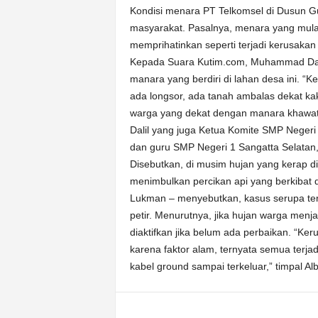
Kondisi menara PT Telkomsel di Dusun G
masyarakat. Pasalnya, menara yang mulai
memprihatinkan seperti terjadi kerusaka
Kepada Suara Kutim.com, Muhammad Dalil
manara yang berdiri di lahan desa ini. “
ada longsor, ada tanah ambalas dekat k
warga yang dekat dengan manara khawatir
Dalil yang juga Ketua Komite SMP Negeri
dan guru SMP Negeri 1 Sangatta Selatan
Disebutkan, di musim hujan yang kerap dis
menimbulkan percikan api yang berkibat 
Lukman – menyebutkan, kasus serupa terja
petir. Menurutnya, jika hujan warga menj
diaktifkan jika belum ada perbaikan. “Ke
karena faktor alam, ternyata semua terjad
kabel ground sampai terkeluar,” timpal Al