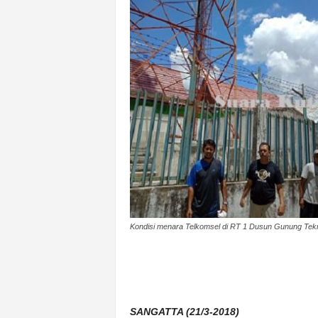
k
u
r
a
t
Kondisi menara Telkomsel di RT 1 Dusun Gunung Tekn
SANGATTA (21/3-2018)