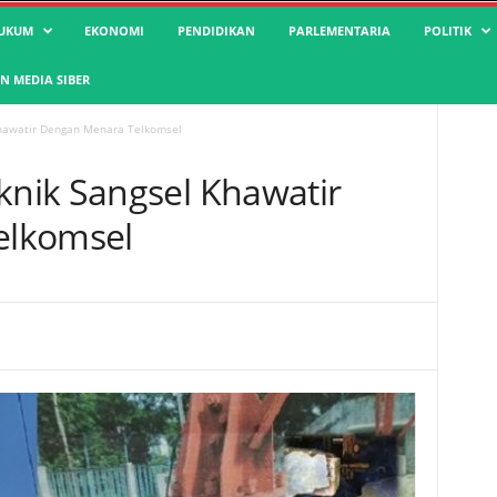
UKUM
EKONOMI
PENDIDIKAN
PARLEMENTARIA
POLITIK
 MEDIA SIBER
hawatir Dengan Menara Telkomsel
nik Sangsel Khawatir
elkomsel