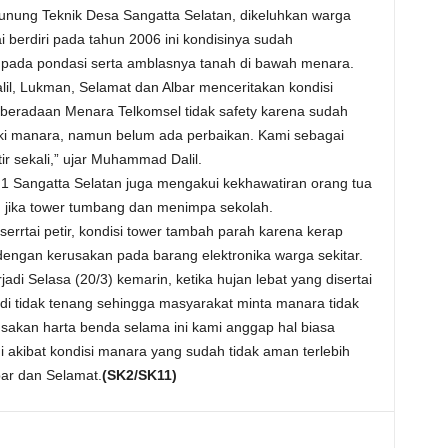
unung Teknik Desa Sangatta Selatan, dikeluhkan warga
 berdiri pada tahun 2006 ini kondisinya sudah
n pada pondasi serta amblasnya tanah di bawah menara.
, Lukman, Selamat dan Albar menceritakan kondisi
Keberadaan Menara Telkomsel tidak safety karena sudah
aki manara, namun belum ada perbaikan. Kami sebagai
 sekali,” ujar Muhammad Dalil.
 1 Sangatta Selatan juga mengakui kekhawatiran orang tua
, jika tower tumbang dan menimpa sekolah.
errtai petir, kondisi tower tambah parah karena kerap
dengan kerusakan pada barang elektronika warga sekitar.
di Selasa (20/3) kemarin, ketika hujan lebat yang disertai
adi tidak tenang sehingga masyarakat minta manara tidak
rusakan harta benda selama ini kami anggap hal biasa
i akibat kondisi manara yang sudah tidak aman terlebih
bar dan Selamat.
(SK2/SK11)