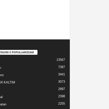
TEGORI E POPULLARIZUAR
13567
7387
m
3441
omi
3073
R KALTIM
2897
2398
al
2255
atan