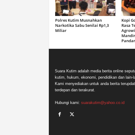
Polres Kutim Musnahkan
Kopi G
Narkotika Sabu Senilai Rp1,3
Rasa T
Miliar
Agrowi
Mandir
Panda
Suara Kutim adalah media berita online seput
kutim, hukum, ekonomi, pendidikan dan lain-la
Kami menyediakan untuk anda berita terupdat
terdepan dan terakurat.
Hubungi kami:
suarakutim@yahoo.co.id