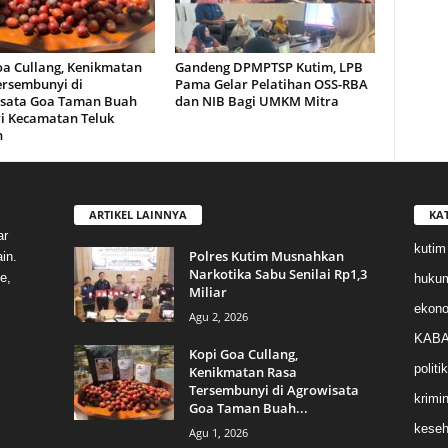
oa Cullang, Kenikmatan
Gandeng DPMPTSP Kutim, LPB
ersembunyi di
Pama Gelar Pelatihan OSS-RBA
sata Goa Taman Buah
dan NIB Bagi UMKM Mitra
i Kecamatan Teluk
n
ARTIKEL LAINNYA
KA
ar
kutim
Polres Kutim Musnahkan
in.
Narkotika Sabu Senilai Rp1,3
e,
huku
Miliar
ekon
Agu 2, 2026
KABA
Kopi Goa Cullang,
politik
Kenikmatan Rasa
Tersembunyi di Agrowisata
krimin
Goa Taman Buah...
keseh
Agu 1, 2026