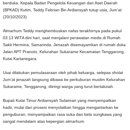
berduka. Kepala Badan Pengelola Keuangan dan Aset Daerah
(BPKAD) Kutim, Teddy Febrian Bin Ardiansyah tutup usia, Jum’at
(20/10/2023).
Almarhum Teddy menghembuskan nafas terakhirnya pada pukul
03.13 WITA dini hari, saat menjalani perawatan medis di Rumah
Sakit Hermina, Samarinda. Jenazah disemayamkan di rumah duka
Jalan APT Pranoto, Kelurahan Sukarame Kecamatan Tenggarong,
Kutai Kartanegara.
Usai dilakukan pemulasaraan oleh pihak keluarga, selepas sholat
Jum’at jenazah langsung dibawa ke perkuburan muslim Kelurahan
Sukarame, Tenggarong, diiringi warga yang turut bertakziah.
Bupati Kutai Timur Ardiansyah Sulaiman yang menyempatkan
hadir, mulai dari prosesi menyolatkan hingga mengantarkan ke
penguburan, menyampaikan rasa suka dan bela sungkawa yang
sangat mendalam atas kepergian almarhum.