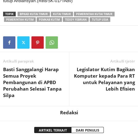
tutup Ardiansyah.(Red/SK-01/*/Adv)
TOPIK
BPKAD KUTAI TIMUR
KUTAI TIMUR
PEMERINTAH KUTAI TIMUR
PEMERINTAH KUTIM
PEMKAB KUTIM
TEDDY FEBRIAN
TUTUP USIA
Artikulli paraprak
Artikulli tjetër
Basti Sanggalangi Harap
Legislator Kutim Bagikan
Semua Proyek
Komputer kepada Para RT
Pembangunan di APBD
untuk Pelayanan yang
Perubahan Selesai Tanpa
Lebih Efisien
Silpa
Redaksi
ARTIKEL TERKAIT
DARI PENULIS