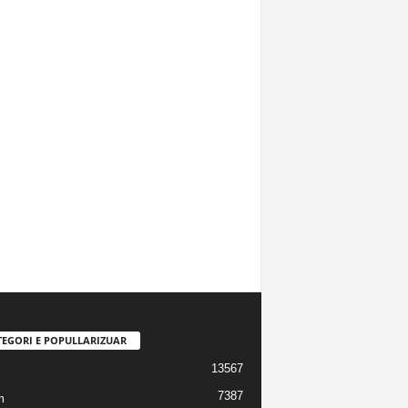
TEGORI E POPULLARIZUAR
13567
7387
m