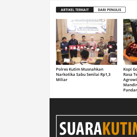
ARTIKEL TERKAIT
DARI PENULIS
Polres Kutim Musnahkan
Kopi G
Narkotika Sabu Senilai Rp1,3
Rasa T
Miliar
Agrowi
Mandir
Panda