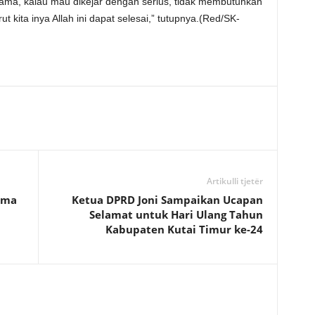
 lama, kalau mau dikejar dengan serius, tidak membutuhkan
 kita inya Allah ini dapat selesai,” tutupnya.(Red/SK-
Artikulli tjetër
ama
Ketua DPRD Joni Sampaikan Ucapan
Selamat untuk Hari Ulang Tahun
Kabupaten Kutai Timur ke-24