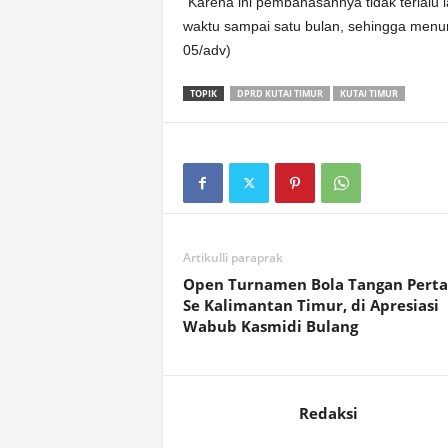
“Karena ini pembahasannya tidak terlalu
waktu sampai satu bulan, sehingga menurut
05/adv)
TOPIK
DPRD KUTAI TIMUR
KUTAI TIMUR
Artikulli paraprak
Open Turnamen Bola Tangan Pert
Se Kalimantan Timur, di Apresiasi
Wabub Kasmidi Bulang
Redaksi