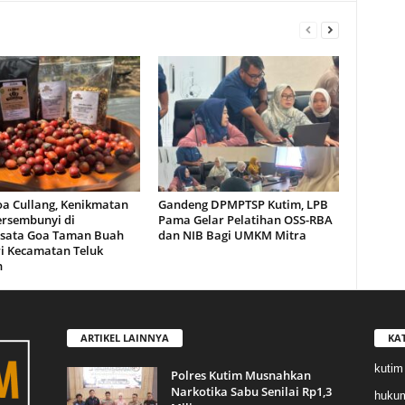
oa Cullang, Kenikmatan
Gandeng DPMPTSP Kutim, LPB
ersembunyi di
Pama Gelar Pelatihan OSS-RBA
sata Goa Taman Buah
dan NIB Bagi UMKM Mitra
i Kecamatan Teluk
n
ARTIKEL LAINNYA
KA
kutim
Polres Kutim Musnahkan
Narkotika Sabu Senilai Rp1,3
huku