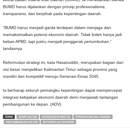
BUMD harus dijalankan dengan prinsip profesionalisme,
transparansi, dan berpihak pada kepentingan daerah.
“BUMD harus menjadi garda terdepan dalam menjaga dan
memaksimalkan potensi ekonomi daerah. Tidak boleh hanya jadi
beban APBD, tapi justru menjadi penggerak pertumbuhan,”
tandasnya.
Reformulasi strategi ini, kata Hasanuddin, merupakan bagian dari
visi besar menjadikan Kalimantan Timur sebagai provinsi yang
mandiri dan kompetitif menuju Generasi Emas 2045.
Ia berharap seluruh pemangku kepentingan dapat mempercepat
integrasi kebijakan ekonomi daerah demi menjawab tantangan
pembangunan ke depan. (ADV).
TOPIK
BUMD KALTIM
HASANUDDIN MAS’UD
PENDAPATAN ASLI DAERAH
PERTAMBANGAN KALTIM
REFORMULASI EKONOMI