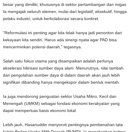
besar yang dimiliki, khususnya di sektor pertambangan dan migas.
Ia mengajak seluruh elemen, mulai dari legislatif, eksekutif, hingga
pelaku industri, untuk berkolaborasi secara konkret.
“Reformulasi ini penting agar kita tidak hanya jadi penonton dari
kekayaan kita sendiri. Harus ada sinergi nyata agar PAD bisa
mencerminkan potensi daerah,” tegasnya.
Salah satu fokus utama yang disampaikan adalah perlunya
akselerasi hilirisasi sumber daya alam. Menurutnya, nilai tambah
dari pengolahan sumber daya di dalam daerah akan jauh lebih
signifikan dibanding hanya mengekspor dalam bentuk mentah.
Ia juga mendorong penguatan sektor Usaha Mikro, Kecil dan
Menengah (UMKM) sebagai fondasi ekonomi kerakyatan yang
dapat memperluas basis ekonomi lokal.
Lebih jauh, Hasanuddin menyoroti pentingnya pembenahan tata
kelola Badan Usaha Milik Daerah (BUMD). Ia menekankan bahwa