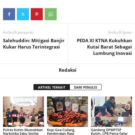
Artikulli paraprak
Artikulli tjetër
Salehuddin: Mitigasi Banjir
PEDA XI KTNA Kukuhkan
Kukar Harus Terintegrasi
Kutai Barat Sebagai
Lumbung Inovasi
Redaksi
ARTIKEL TERKAIT
DARI PENULIS
Polres Kutim Musnahkan
Kopi Goa Cullang,
Gandeng DPMPTSP
Narkotika Sabu Senilai
Kenikmatan Rasa
Kutim, LPB Pama Gelar