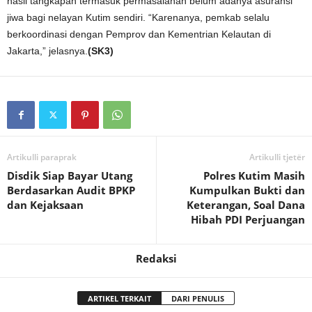
hasil tangkapan termasuk permasalahan belum adanya asuransi
jiwa bagi nelayan Kutim sendiri. “Karenanya, pemkab selalu
berkoordinasi dengan Pemprov dan Kementrian Kelautan di
Jakarta,” jelasnya.
(SK3)
Artikulli paraprak
Artikulli tjetër
Disdik Siap Bayar Utang
Polres Kutim Masih
Berdasarkan Audit BPKP
Kumpulkan Bukti dan
dan Kejaksaan
Keterangan, Soal Dana
Hibah PDI Perjuangan
Redaksi
ARTIKEL TERKAIT
DARI PENULIS