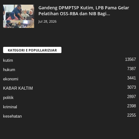
Gandeng DPMPTSP Kutim, LPB Pama Gelar
Pelatihan OSS-RBA dan NIB Bagi...
Jul 28, 2026
KATEGORI E POPULLARIZUAR
13567
kutim
7387
hukum
3441
ekonomi
3073
KABAR KALTIM
2897
politik
2398
kriminal
2255
kesehatan