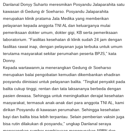
Danlanal Donyy Suharto meresmikan Posyandu Jalaparahita satu
kawasan di Gedung dr Soeharso. Posyandu Jalaparahita
merupakan klinik pratama Jala Medika yang memberikan
pelayanan kepada anggota TNI AL dan keluarganya mulai
pemeriksaan dokter umum, dokter gigi, KB serta pemeriksaan
laboratorium. “Fasilitas kesehatan di klinik sudah 24 jam dengan
fasilitas rawat inap, dengan pelayanan juga terbuka untuk umum
terutama masyarakat sekitar perumahan peserta BPJS,” kata
Donny.
Kepada wartawanm,ia menerangkan Gedung dr Soeharso
merupakan balai pengobatan kemudian dikembankan ehadiran
posyandu diinisiasi untuk pelayanan balita. “Tingkat penyakit pada
balita cukup tinggi, rentan dan tata laksananya berbeda dengan
pasien dewasa. Sehingga untuk meningkatkan derajat kesehatan
masyarakat, termasuk anak-anak dari para anggota TNI AL, kami
dirikan Posyandu di kawasan perumahan. Sehingga kesehatan
bayi dan balita bisa lebih terpantau. Selain pemberian vaksin juga
bisa rutin dilakukan di posyandu,” ungkap Danlanal seraya
menerangkan sumber pembiayaan menggunakan APBN dan