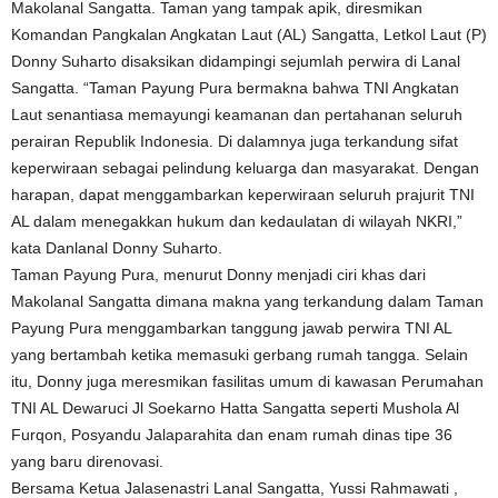
Makolanal Sangatta. Taman yang tampak apik, diresmikan
Komandan Pangkalan Angkatan Laut (AL) Sangatta, Letkol Laut (P)
Donny Suharto disaksikan didampingi sejumlah perwira di Lanal
Sangatta. “Taman Payung Pura bermakna bahwa TNI Angkatan
Laut senantiasa memayungi keamanan dan pertahanan seluruh
perairan Republik Indonesia. Di dalamnya juga terkandung sifat
keperwiraan sebagai pelindung keluarga dan masyarakat. Dengan
harapan, dapat menggambarkan keperwiraan seluruh prajurit TNI
AL dalam menegakkan hukum dan kedaulatan di wilayah NKRI,”
kata Danlanal Donny Suharto.
Taman Payung Pura, menurut Donny menjadi ciri khas dari
Makolanal Sangatta dimana makna yang terkandung dalam Taman
Payung Pura menggambarkan tanggung jawab perwira TNI AL
yang bertambah ketika memasuki gerbang rumah tangga. Selain
itu, Donny juga meresmikan fasilitas umum di kawasan Perumahan
TNI AL Dewaruci Jl Soekarno Hatta Sangatta seperti Mushola Al
Furqon, Posyandu Jalaparahita dan enam rumah dinas tipe 36
yang baru direnovasi.
Bersama Ketua Jalasenastri Lanal Sangatta, Yussi Rahmawati ,