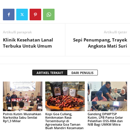
Artikulli paraprak
Artikulli tjetër
Klinik Kesehatan Lanal
Sepi Penumpang, Trayek
Terbuka Untuk Umum
Angkota Mati Suri
ARTIKEL TERKAIT
DARI PENULIS
Polres Kutim Musnahkan
Kopi Goa Cullang,
Gandeng DPMPTSP
Narkotika Sabu Senilai
Kenikmatan Rasa
Kutim, LPB Pama Gelar
Rp1,3 Miliar
Tersembunyi di
Pelatihan OSS-RBA dan
Agrowisata Goa Taman
NIB Bagi UMKM Mitra
Buah Mandiri Kecamatan