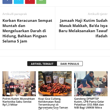
Artikulli paraprak
Artikulli tjetër
Korban Keracunan Sempat
Jamaah Haji Kutim Sudah
Muntah dan
Masuk Makkah, Ba’da Isya
Mengeluarkan Darah di
Baru Melaksanakan Tawaf
Hidung, Bahkan Pingsan
Ifadah
Selama 5 Jam
ARTIKEL TERKAIT
DARI PENULIS
Polres Kutim Musnahkan
Kopi Goa Cullang,
Gandeng DPMPTSP
Narkotika Sabu Senilai
Kenikmatan Rasa
Kutim, LPB Pama Gelar
Rp1,3 Miliar
Tersembunyi di
Pelatihan OSS-RBA dan
Agrowisata Goa Taman
NIB Bagi UMKM Mitra