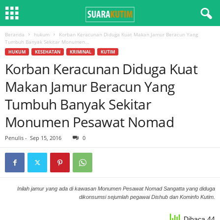
Beranda
hukum
Korban Keracunan Diduga Kuat Makan Jamur Beracun Yang
Tumbuh Banyak Sekitar Monumen...
HUKUM
KESEHATAN
KRIMINAL
KUTIM
Korban Keracunan Diduga Kuat
Makan Jamur Beracun Yang
Tumbuh Banyak Sekitar
Monumen Pesawat Nomad
Penulis
-
Sep 15, 2016
0
Inilah jamur yang ada di kawasan Monumen Pesawat Nomad Sangatta yang diduga
dikonsumsi sejumlah pegawai Dishub dan Kominfo Kutim.
Dibaca 44