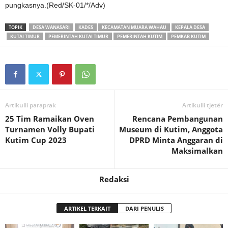
pungkasnya.(Red/SK-01/*/Adv)
TOPIK
DESA WANASARI
KADES
KECAMATAN MUARA WAHAU
KEPALA DESA
KUTAI TIMUR
PEMERINTAH KUTAI TIMUR
PEMERINTAH KUTIM
PEMKAB KUTIM
Artikulli paraprak
Artikulli tjetër
25 Tim Ramaikan Oven
Rencana Pembangunan
Turnamen Volly Bupati
Museum di Kutim, Anggota
Kutim Cup 2023
DPRD Minta Anggaran di
Maksimalkan
Redaksi
ARTIKEL TERKAIT
DARI PENULIS