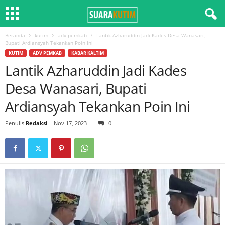
Beranda
kutim
adv pemkab
Lantik Azharuddin Jadi Kades Desa Wanasari,
Bupati Ardiansyah Tekankan Poin Ini
KUTIM
ADV PEMKAB
KABAR KALTIM
Lantik Azharuddin Jadi Kades
Desa Wanasari, Bupati
Ardiansyah Tekankan Poin Ini
Penulis
Redaksi
-
Nov 17, 2023
0