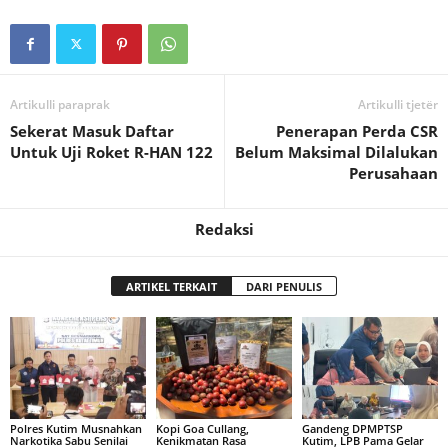
Artikulli paraprak
Artikulli tjetër
Sekerat Masuk Daftar
Penerapan Perda CSR
Untuk Uji Roket R-HAN 122
Belum Maksimal Dilalukan
Perusahaan
Redaksi
ARTIKEL TERKAIT
DARI PENULIS
Polres Kutim Musnahkan
Kopi Goa Cullang,
Gandeng DPMPTSP
Narkotika Sabu Senilai
Kenikmatan Rasa
Kutim, LPB Pama Gelar