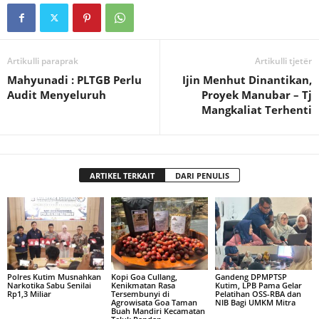
Artikulli paraprak
Artikulli tjetër
Mahyunadi : PLTGB Perlu
Ijin Menhut Dinantikan,
Audit Menyeluruh
Proyek Manubar – Tj
Mangkaliat Terhenti
ARTIKEL TERKAIT
DARI PENULIS
Polres Kutim Musnahkan
Kopi Goa Cullang,
Gandeng DPMPTSP
Narkotika Sabu Senilai
Kenikmatan Rasa
Kutim, LPB Pama Gelar
Rp1,3 Miliar
Tersembunyi di
Pelatihan OSS-RBA dan
Agrowisata Goa Taman
NIB Bagi UMKM Mitra
Buah Mandiri Kecamatan