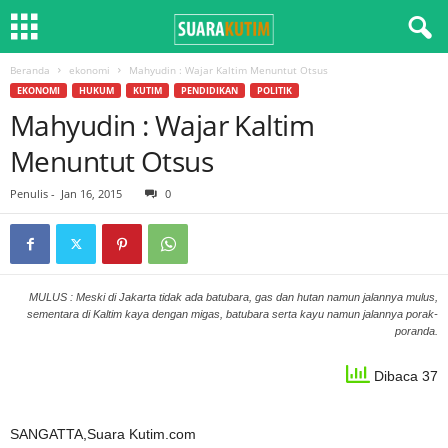
Beranda
ekonomi
Mahyudin : Wajar Kaltim Menuntut Otsus
EKONOMI
HUKUM
KUTIM
PENDIDIKAN
POLITIK
Mahyudin : Wajar Kaltim
Menuntut Otsus
Penulis
-
Jan 16, 2015
0
MULUS : Meski di Jakarta tidak ada batubara, gas dan hutan namun jalannya mulus,
sementara di Kaltim kaya dengan migas, batubara serta kayu namun jalannya porak-
poranda.
Dibaca 37
SANGATTA,Suara Kutim.com