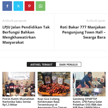
Artikulli paraprak
Artikulli tjetër
LPJU Jalan Pendidikan Tak
Roti Bakar 777 Manjakan
Berfungsi Bahkan
Pengunjung Town Hall –
Mengkhawatirkan
Swarga Bara
Masyarakat
ARTIKEL TERKAIT
DARI PENULIS
Polres Kutim Musnahkan
Kopi Goa Cullang,
Gandeng DPMPTSP
Narkotika Sabu Senilai
Kenikmatan Rasa
Kutim, LPB Pama Gelar
Rp1,3 Miliar
Tersembunyi di
Pelatihan OSS-RBA dan
Agrowisata Goa Taman
NIB Bagi UMKM Mitra