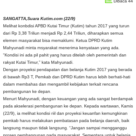
Dibaca 44
SANGATTA,Suara Kutim.com (22/9)
Melihat konbdisi APBD Kutai Timur (Kutim) tahun 2017 yang turun
dari Rp 3,38 Triliun menjadi Rp 2,44 Triliun, diharapkan semua
elemen masyarakat bisa memaklumi. Ketua DPRD Kutim
Mahyunadi minta msyarakat menerima kenyataan yang ada.
“Kondisi ini ada pil pahit yang harus ditelah oleh pemerintah dan
rakyat Kutai Timur,” kata Mahyunadi.
Dengan proyeksi pendapatan dan belanja Kutim 2017 yang berada
di bawah Rp3 T, Pemkab dan DPRD Kutim harus lebih berhati-hati
dalam membahas dan mengambil kebijakan terkait rencana
pembangunan ke depan.
Menurt Mahyunadi, dengan keuangan yang ada sangat berdampak
pada akselerasi pembangunan ke depan. Kepada wartawan, Kamis
(22/9), ia melihat kondisi riil dan proyeksi keuanfan kemungkinan
pemkab harus melakukan pembatasan pada belanja daerah, baik
langsung maupun tidak langsung. “Jangan sampai mengganggu
proses pembangunan pada masyarakat. Sementara untuk belanja