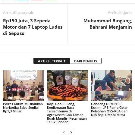
Artikulli paraprak
Artikulli tjetër
Rp150 Juta, 3 Sepeda
Muhammad Bingung,
Motor dan 7 Laptop Ludes
Bahrani Menjamin
di Sepaso
ARTIKEL TERKAIT
DARI PENULIS
Polres Kutim Musnahkan
Kopi Goa Cullang,
Gandeng DPMPTSP
Narkotika Sabu Senilai
Kenikmatan Rasa
Kutim, LPB Pama Gelar
Rp1,3 Miliar
Tersembunyi di
Pelatihan OSS-RBA dan
Agrowisata Goa Taman
NIB Bagi UMKM Mitra
Buah Mandiri Kecamatan
Teluk Pandan