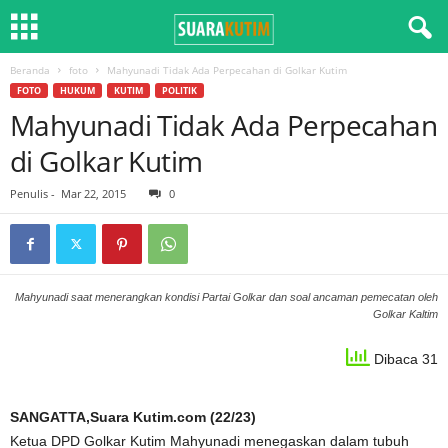
Beranda
foto
Mahyunadi Tidak Ada Perpecahan di Golkar Kutim
FOTO
HUKUM
KUTIM
POLITIK
Mahyunadi Tidak Ada Perpecahan
di Golkar Kutim
Penulis
-
Mar 22, 2015
0
Mahyunadi saat menerangkan kondisi Partai Golkar dan soal ancaman pemecatan oleh
Golkar Kaltim
Dibaca 31
SANGATTA,Suara Kutim.com (22/23)
Ketua DPD Golkar Kutim Mahyunadi menegaskan dalam tubuh