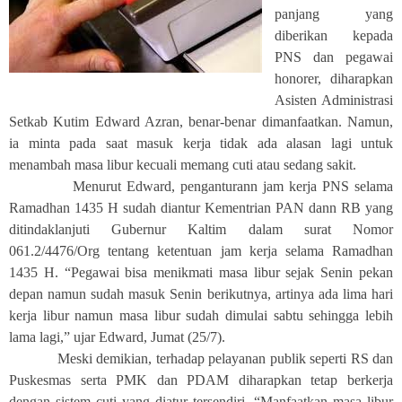
panjang yang
diberikan kepada
PNS dan pegawai
honorer, diharapkan
Asisten Administrasi
Setkab Kutim Edward Azran, benar-benar dimanfaatkan. Namun,
ia minta pada saat masuk kerja tidak ada alasan lagi untuk
menambah masa libur kecuali memang cuti atau sedang sakit.
Menurut Edward, penganturann jam kerja PNS selama
Ramadhan 1435 H sudah diantur Kementrian PAN dann RB yang
ditindaklanjuti Gubernur Kaltim dalam surat Nomor
061.2/4476/Org tentang ketentuan jam kerja selama Ramadhan
1435 H. “Pegawai bisa menikmati masa libur sejak Senin pekan
depan namun sudah masuk Senin berikutnya, artinya ada lima hari
kerja libur namun masa libur sudah dimulai sabtu sehingga lebih
lama lagi,” ujar Edward, Jumat (25/7).
Meski demikian, terhadap pelayanan publik seperti RS dan
Puskesmas serta PMK dan PDAM diharapkan tetap berkerja
dengan sistem cuti yang diatur tersendiri. “Manfaatkan masa libur