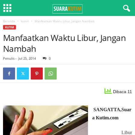
Beranda
kutim
Manfaatkan Waktu Libur, Jangan Nambah
KUTIM
Manfaatkan Waktu Libur, Jangan
Nambah
Penulis
-
Jul 25, 2014
0
Dibaca 11
SANGATTA,Suar
a Kutim.com
Libur