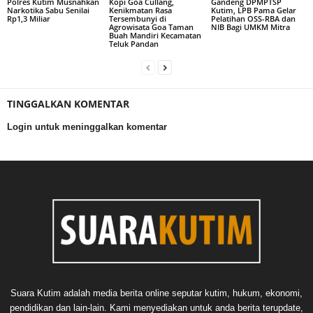
Polres Kutim Musnahkan
Kopi Goa Cullang,
Gandeng DPMPTSP
Narkotika Sabu Senilai
Kenikmatan Rasa
Kutim, LPB Pama Gelar
Rp1,3 Miliar
Tersembunyi di
Pelatihan OSS-RBA dan
Agrowisata Goa Taman
NIB Bagi UMKM Mitra
Buah Mandiri Kecamatan
Teluk Pandan
TINGGALKAN KOMENTAR
Login untuk meninggalkan komentar
Suara Kutim adalah media berita online seputar kutim, hukum, ekonomi,
pendidikan dan lain-lain. Kami menyediakan untuk anda berita terupdate,