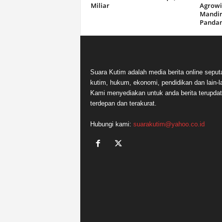
Miliar
Agrowi
Mandir
Panda
Suara Kutim adalah media berita online seput
kutim, hukum, ekonomi, pendidikan dan lain-la
Kami menyediakan untuk anda berita terupdat
terdepan dan terakurat.
Hubungi kami:
suarakutim@yahoo.co.id