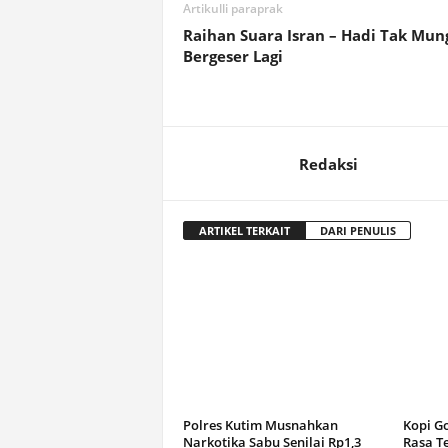
Artikulli paraprak
Raihan Suara Isran – Hadi Tak Mun
Bergeser Lagi
Redaksi
ARTIKEL TERKAIT
DARI PENULIS
Polres Kutim Musnahkan
Kopi G
Narkotika Sabu Senilai Rp1,3
Rasa T