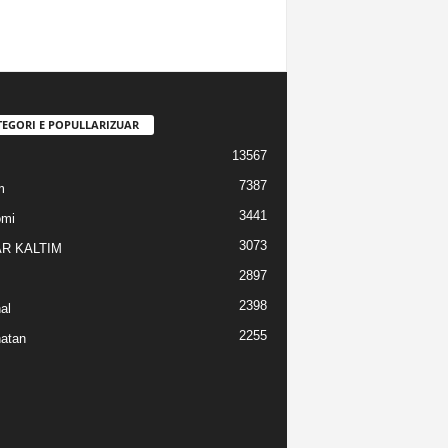
TEGORI E POPULLARIZUAR
13567
7387
m
3441
omi
3073
R KALTIM
2897
2398
al
2255
atan