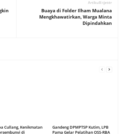
Artikulli tjetër
gkin
Buaya di Folder Ilham Mualana
Mengkhawatirkan, Warga Minta
Dipindahkan
oa Cullang, Kenikmatan
Gandeng DPMPTSP Kutim, LPB
ersembunyi di
Pama Gelar Pelatihan OSS-RBA