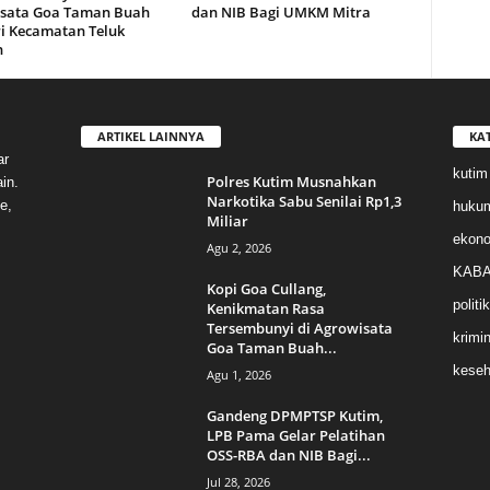
sata Goa Taman Buah
dan NIB Bagi UMKM Mitra
i Kecamatan Teluk
n
ARTIKEL LAINNYA
KA
ar
kutim
Polres Kutim Musnahkan
in.
Narkotika Sabu Senilai Rp1,3
e,
huku
Miliar
ekon
Agu 2, 2026
KABA
Kopi Goa Cullang,
politik
Kenikmatan Rasa
Tersembunyi di Agrowisata
krimin
Goa Taman Buah...
keseh
Agu 1, 2026
Gandeng DPMPTSP Kutim,
LPB Pama Gelar Pelatihan
OSS-RBA dan NIB Bagi...
Jul 28, 2026