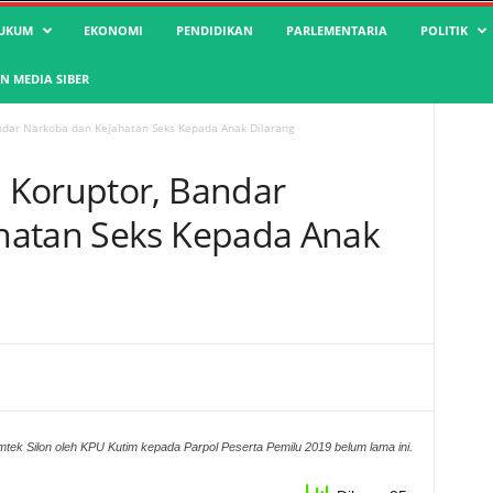
UKUM
EKONOMI
PENDIDIKAN
PARLEMENTARIA
POLITIK
 MEDIA SIBER
ndar Narkoba dan Kejahatan Seks Kepada Anak Dilarang
 Koruptor, Bandar
hatan Seks Kepada Anak
tek Silon oleh KPU Kutim kepada Parpol Peserta Pemilu 2019 belum lama ini.