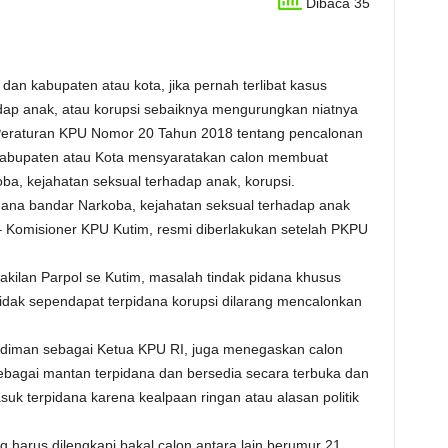
Dibaca 35
an kabupaten atau kota, jika pernah terlibat kasus
dap anak, atau korupsi sebaiknya mengurungkan niatnya
m Peraturan KPU Nomor 20 Tahun 2018 tentang pencalonan
abupaten atau Kota mensyaratakan calon membuat
ba, kejahatan seksual terhadap anak, korupsi.
dana bandar Narkoba, kejahatan seksual terhadap anak
a – Komisioner KPU Kutim, resmi diberlakukan setelah PKPU
kilan Parpol se Kutim, masalah tindak pidana khusus
idak sependapat terpidana korupsi dilarang mencalonkan
udiman sebagai Ketua KPU RI, juga menegaskan calon
ebagai mantan terpidana dan bersedia secara terbuka dan
uk terpidana karena kealpaan ringan atau alasan politik
ng harus dilengkapi bakal calon antara lain berumur 21