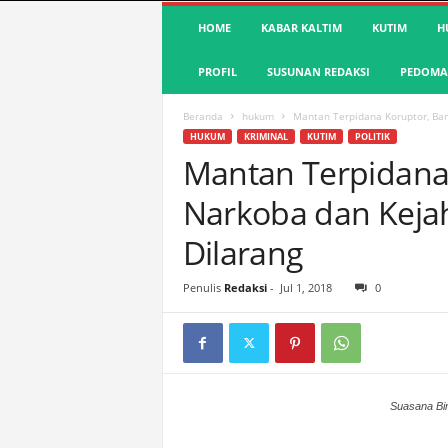
S
HOME
KABAR KALTIM
KUTIM
H
u
a
PROFIL
SUSUNAN REDAKSI
PEDOMAN
r
a
K
Beranda
hukum
Mantan Terpidana Koruptor, Ba
u
HUKUM
KRIMINAL
KUTIM
POLITIK
t
Mantan Terpidana
i
Narkoba dan Keja
m
|
Dilarang
T
e
r
Penulis
Redaksi
-
Jul 1, 2018
0
d
e
p
a
n
Suasana Bim
&
A