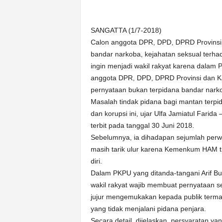
k
u
r
SANGATTA (1/7-2018)
a
Calon anggota DPR, DPD, DPRD Provinsi d
t
bandar narkoba, kejahatan seksual terha
ingin menjadi wakil rakyat karena dala
anggota DPR, DPD, DPRD Provinsi dan K
pernyataan bukan terpidana bandar narko
Masalah tindak pidana bagi mantan terpi
dan korupsi ini, ujar Ulfa Jamiatul Farid
terbit pada tanggal 30 Juni 2018.
Sebelumnya, ia dihadapan sejumlah perwa
masih tarik ulur karena Kemenkum HAM t
diri.
Dalam PKPU yang ditanda-tangani Arif B
wakil rakyat wajib membuat pernyataan s
jujur mengemukakan kepada publik termas
yang tidak menjalani pidana penjara.
Secara detail, dijelaskan, persyaratan ya