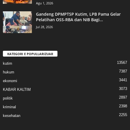
Agu 1, 2026
Gandeng DPMPTSP Kutim, LPB Pama Gelar
Pelatihan OSS-RBA dan NIB Bagi...
Jul 28, 2026
KATEGORI E POPULLARIZUAR
13567
kutim
7387
hukum
3441
ekonomi
3073
KABAR KALTIM
2897
politik
2398
kriminal
2255
kesehatan