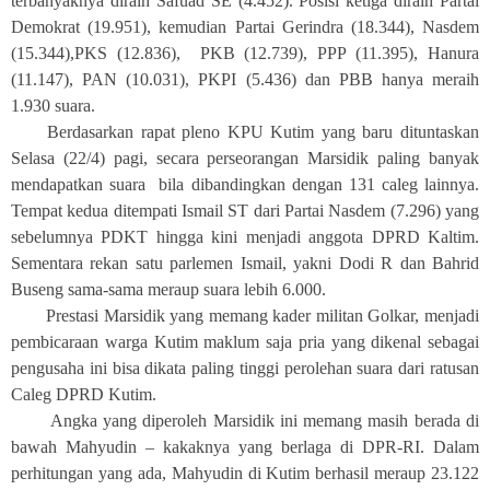
terbanyaknya diraih Safuad SE (4.452). Posisi ketiga diraih Partai
Demokrat (19.951), kemudian Partai Gerindra (18.344), Nasdem
(15.344),PKS (12.836),
PKB (12.739), PPP (11.395), Hanura
(11.147), PAN (10.031), PKPI (5.436) dan PBB hanya meraih
1.930 suara.
Berdasarkan rapat pleno KPU Kutim yang baru dituntaskan
Selasa (22/4) pagi, secara perseorangan Marsidik paling banyak
mendapatkan suara
bila dibandingkan dengan 131 caleg lainnya.
Tempat kedua ditempati Ismail ST dari Partai Nasdem (7.296) yang
sebelumnya PDKT hingga kini menjadi anggota DPRD Kaltim.
Sementara rekan satu parlemen Ismail, yakni Dodi R dan Bahrid
Buseng sama-sama meraup suara lebih 6.000.
Prestasi Marsidik yang memang kader militan Golkar, menjadi
pembicaraan warga Kutim maklum saja pria yang dikenal sebagai
pengusaha ini bisa dikata paling tinggi perolehan suara dari ratusan
Caleg DPRD Kutim.
Angka yang diperoleh Marsidik ini memang masih berada di
bawah Mahyudin – kakaknya yang berlaga di DPR-RI. Dalam
perhitungan yang ada, Mahyudin di Kutim berhasil meraup 23.122