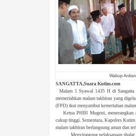
k
u
r
a
t
Wabup Ardian
SANGATTA,Suara Kutim.com
Malam 1 Syawal 1435 H di Sangatta be
memeriahkan malam takbiran yang digela
(FPD) ikut menyambut kemeriahan malam
Ketua PHBI Mugeni, menerangkan ant
cukup tinggi. Sementara, Kapolres Kuti
malam takbiran berlangsung aman dan ter
Menyinggung pelaksanaan shalat id Id