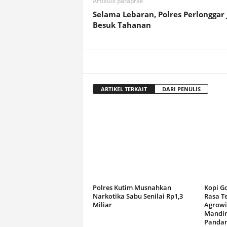
Artikulli paraprak
Selama Lebaran, Polres Perlonggar
Besuk Tahanan
ARTIKEL TERKAIT
DARI PENULIS
Polres Kutim Musnahkan
Kopi G
Narkotika Sabu Senilai Rp1,3
Rasa T
Miliar
Agrowi
Mandir
Panda