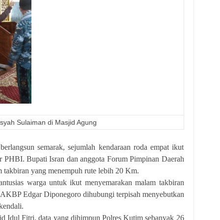
syah Sulaiman di Masjid Agung
rlangsun semarak, sejumlah kendaraan roda empat ikut
r PHBI. Bupati Isran dan anggota Forum Pimpinan Daerah
 takbiran yang menempuh rute lebih 20 Km.
usias warga untuk ikut menyemarakan malam takbiran
m AKBP Edgar Diponegoro dihubungi terpisah menyebutkan
kendali.
ul Fitri, data yang dihimpun Polres Kutim sebanyak 26