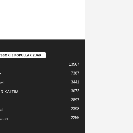
TEGORI E POPULLARIZUAR
13567
7387
m
3441
omi
3073
R KALTIM
2897
2398
al
2255
atan