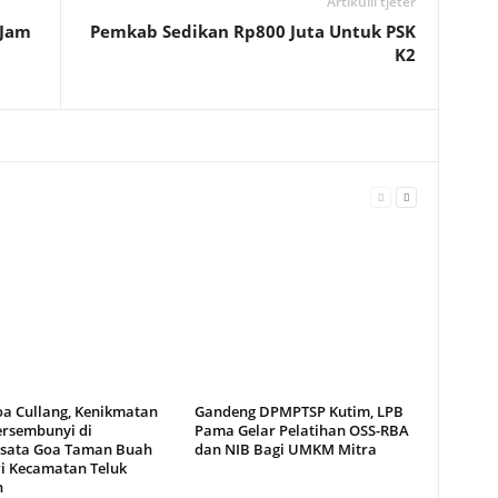
Artikulli tjetër
 Jam
Pemkab Sedikan Rp800 Juta Untuk PSK
K2
oa Cullang, Kenikmatan
Gandeng DPMPTSP Kutim, LPB
ersembunyi di
Pama Gelar Pelatihan OSS-RBA
sata Goa Taman Buah
dan NIB Bagi UMKM Mitra
i Kecamatan Teluk
n